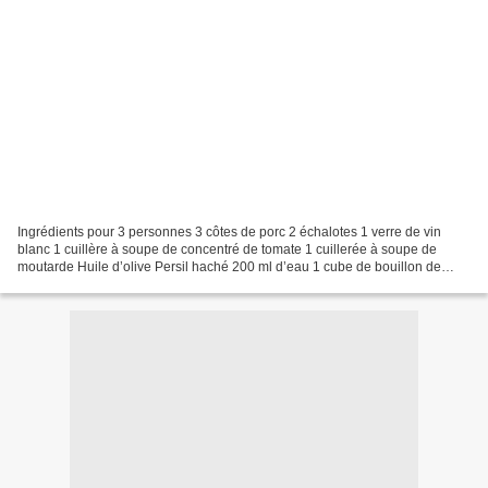
Ingrédients pour 3 personnes 3 côtes de porc 2 échalotes 1 verre de vin
blanc 1 cuillère à soupe de concentré de tomate 1 cuillerée à soupe de
moutarde Huile d’olive Persil haché 200 ml d’eau 1 cube de bouillon de
boeuf Sel Poivre Farine ou maizena Préparation...