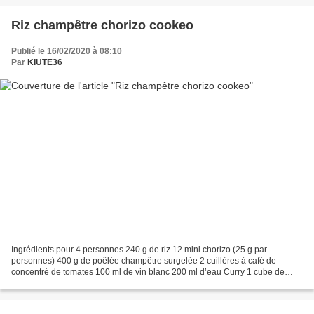
Riz champêtre chorizo cookeo
Publié le 16/02/2020 à 08:10
Par
KIUTE36
Ingrédients pour 4 personnes 240 g de riz 12 mini chorizo (25 g par
personnes) 400 g de poêlée champêtre surgelée 2 cuillères à café de
concentré de tomates 100 ml de vin blanc 200 ml d’eau Curry 1 cube de
bouillon de bœuf Sel Poivre Préparation Mode...