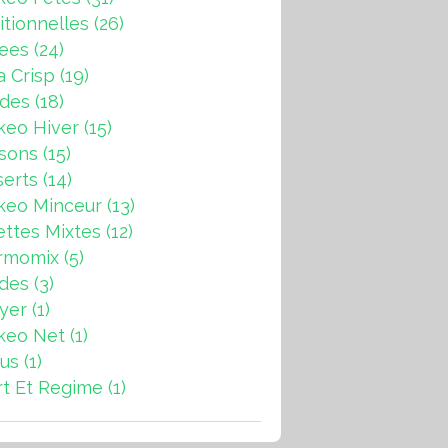
itionnelles
(26)
rees
(24)
a Crisp
(19)
ndes
(18)
keo Hiver
(15)
sons
(15)
erts
(14)
keo Minceur
(13)
ttes Mixtes
(12)
rmomix
(5)
ades
(3)
ryer
(1)
keo Net
(1)
us
(1)
t Et Regime
(1)