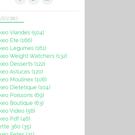
TÉGORIES
keo Viandes
(504)
keo Ete
(166)
keo Legumes
(161)
keo Weight Watchers
(132)
keo Desserts
(122)
keo Astuces
(120)
keo Moulinex
(106)
eo Dietetique
(104)
keo Poissons
(69)
keo Boutique
(63)
keo Video
(56)
keo Pdf
(46)
ette 360
(35)
keo Fetes
(31)