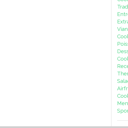
Trad
Ent
Extr
Via
Coo
Pois
Dess
Coo
Rece
The
Sal
Airf
Coo
Men
Spor