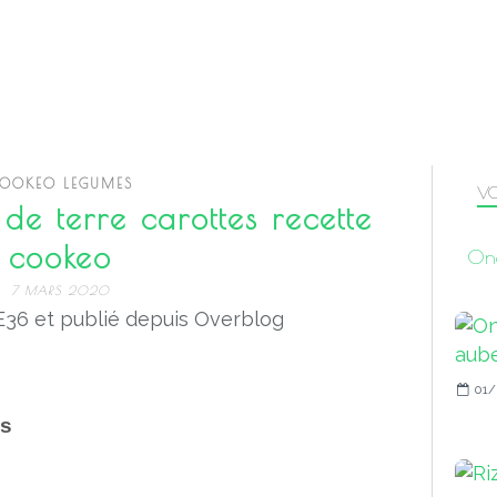
OOKEO LEGUMES
VO
e terre carottes recette
cookeo
One
7 MARS 2020
36 et publié depuis Overblog
01/
es