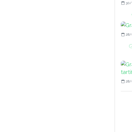
30/
28/
G
28/