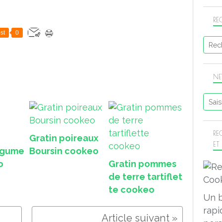
RE
st
0
NE
RE
Gratin poireaux
ET
légume
Boursin cookeo
o
Gratin pommes
de terre tartiflet
te cookeo
Un 
rapi