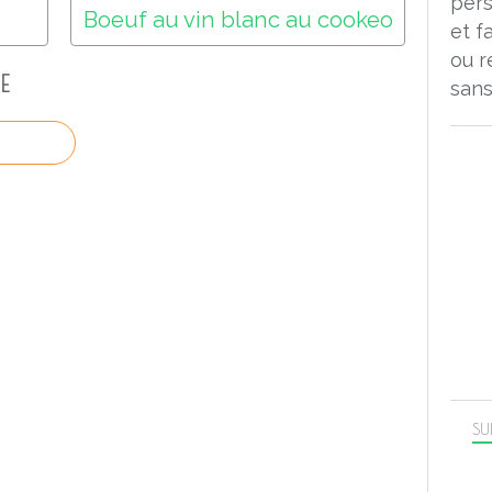
pers
Boeuf au vin blanc au cookeo
et f
ou r
E
sans
SU