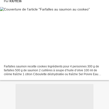
Par
KIUTE36
Farfalles saumon recette cookeo Ingrédients pour 4 personnes 300 g de
farfalles 500 g de saumon 2 cuillères à soupe d’huile d’olive 100 ml de
crème fraîche 1 citron Ciboulette déshydratée ou fraîche Sel Poivre Eau
(pour recouvrir les ingrédients) Préparation...