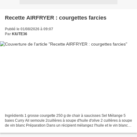
Recette AIRFRYER : courgettes farcies
Publié le 01/08/2026 à 09:07
Par
KIUTE36
Ingrédients 1 grosse courgette 250 g de chair à saucisses Sel Mélange 5
baies Curry Ail semoule 2cuillères à soupe d'huile d'olive 2 cuillères à soupe
de vin blanc Préparation Dans un récipient mélangez l'huile et le vin blanc
Passez la courgette sous...