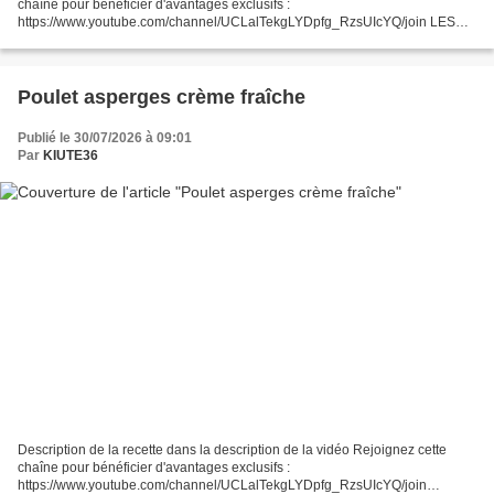
chaîne pour bénéficier d'avantages exclusifs :
https://www.youtube.com/channel/UCLalTekgLYDpfg_RzsUIcYQ/join LES
MEILLEURES RECETTES COOKEO DE JP
https://studio.youtube.com/playlist/PLYOs5C14EZVM/edit...
Poulet asperges crème fraîche
Publié le 30/07/2026 à 09:01
Par
KIUTE36
Description de la recette dans la description de la vidéo Rejoignez cette
chaîne pour bénéficier d'avantages exclusifs :
https://www.youtube.com/channel/UCLalTekgLYDpfg_RzsUIcYQ/join