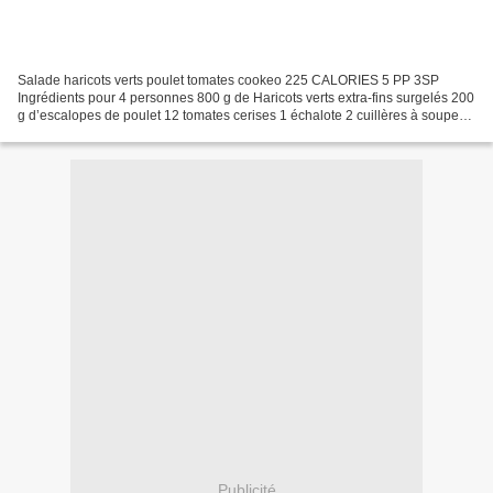
Salade haricots verts poulet tomates cookeo 225 CALORIES 5 PP 3SP
Ingrédients pour 4 personnes 800 g de Haricots verts extra-fins surgelés 200
g d’escalopes de poulet 12 tomates cerises 1 échalote 2 cuillères à soupe
d’huile d’olive pour faire dorer Pour...
Publicité