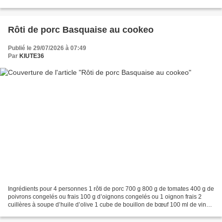
Aujourd'hui, je vous propose une délicieuse recette de poulet aux
asperges...
Rôti de porc Basquaise au cookeo
Publié le 29/07/2026 à 07:49
Par
KIUTE36
Ingrédients pour 4 personnes 1 rôti de porc 700 g 800 g de tomates 400 g de
poivrons congelés ou frais 100 g d’oignons congelés ou 1 oignon frais 2
cuillères à soupe d’huile d’olive 1 cube de bouillon de bœuf 100 ml de vin
blanc 200 ml d’eau Sel Poivre...