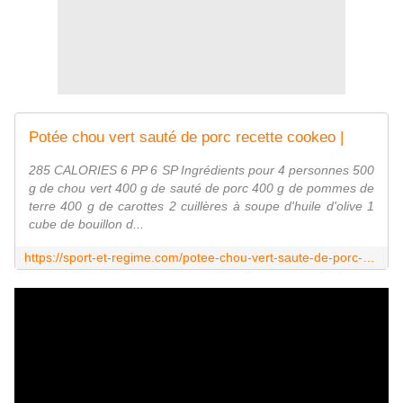
Potée chou vert sauté de porc recette cookeo |
285 CALORIES 6 PP 6 SP Ingrédients pour 4 personnes 500
g de chou vert 400 g de sauté de porc 400 g de pommes de
terre 400 g de carottes 2 cuillères à soupe d'huile d'olive 1
cube de bouillon d...
https://sport-et-regime.com/potee-chou-vert-saute-de-porc-recette-cookeo/