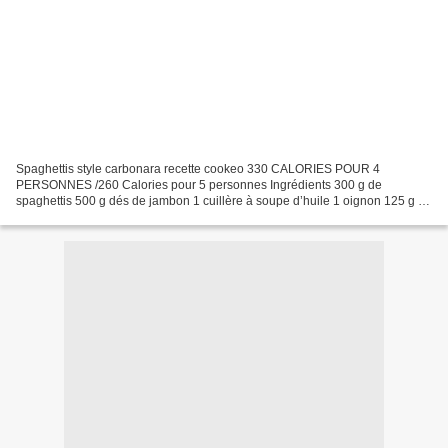
Spaghettis style carbonara recette cookeo 330 CALORIES POUR 4
PERSONNES /260 Calories pour 5 personnes Ingrédients 300 g de
spaghettis 500 g dés de jambon 1 cuillère à soupe d’huile 1 oignon 125 g de
fromage blanc 500 ml d’eau Sel Poivre Préparation c'est...