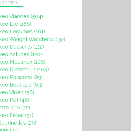
TÉGORIES
keo Viandes
(504)
keo Ete
(166)
keo Legumes
(161)
keo Weight Watchers
(132)
keo Desserts
(122)
keo Astuces
(120)
keo Moulinex
(106)
eo Dietetique
(104)
keo Poissons
(69)
keo Boutique
(63)
keo Video
(56)
keo Pdf
(46)
ette 360
(35)
keo Fetes
(31)
itionnelles
(26)
rees
(24)