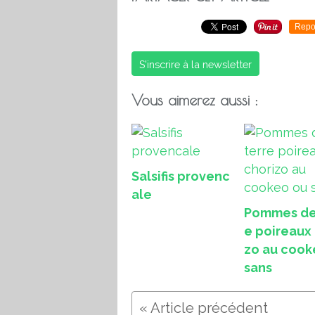
Repo
S'inscrire à la newsletter
Vous aimerez aussi :
Salsifis provenc
ale
Pommes de
e poireaux 
zo au cook
sans