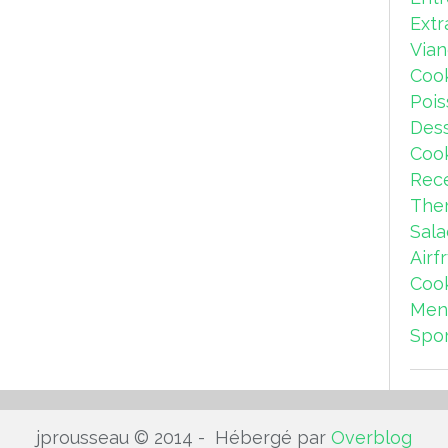
Extr
Via
Coo
Pois
Dess
Coo
Rece
The
Sal
Airf
Coo
Men
Spor
jprousseau © 2014 - Hébergé par
Overblog