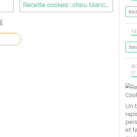
Recette cookeo : chou blanc saucisses (recettecookeo.com)
E
NE
RE
ET
Un 
rapi
pers
et f