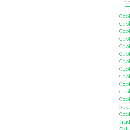
CA
Coo
Coo
Coo
Coo
Coo
Coo
Coo
Cook
Coo
Coo
Coo
Coo
Rec
Coo
Trad
Ent