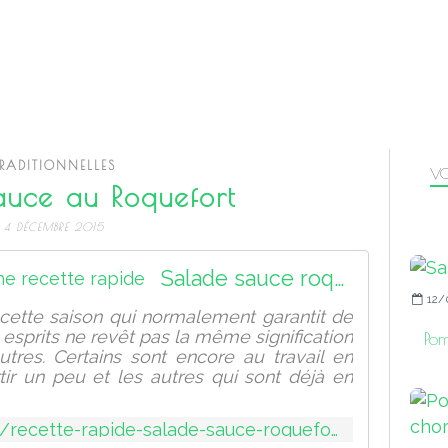
TRADITIONNELLES
VO
auce au Roquefort
4 DÉCEMBRE 2015
Salade sauce roquefort : une recette rapide
12/
é cette saison qui normalement garantit de
 esprits ne revêt pas la même signification
Pom
tres. Certains sont encore au travail en
tir un peu et les autres qui sont déjà en
http://sport-et-regime.com/recette-rapide-salade-sauce-roquefort