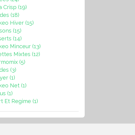
a Crisp
(19)
ndes
(18)
keo Hiver
(15)
sons
(15)
erts
(14)
keo Minceur
(13)
ttes Mixtes
(12)
rmomix
(5)
ades
(3)
ryer
(1)
keo Net
(1)
us
(1)
t Et Regime
(1)