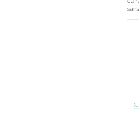
ou r
sans
SU