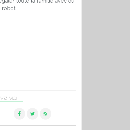
égaler toute la famille avec ou
 robot
IVEZ-MOI