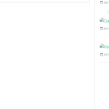
02/
G
20/
27/