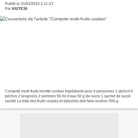
Publié le 31/03/2022 à 11:23
Par
KIUTE36
Compote multi-fruits recette cookeo Ingrédients pour 4 personnes 1 abricot 4
pêches 2 brugnons 2 pommes 50 ml d’eau 50 g de sucre 1 sachet de sucre
vanillé Le total des fruits coupés et épluchés doit faire environ 500 g
Préparation suivez le lien ci dessous Ingrédients...