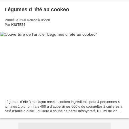
Légumes d 'été au cookeo
Publié le 29/03/2022 à 05:20
Par
KIUTE36
Légumes d’été à ma façon recette cookeo Ingrédients pour 4 personnes 4
tomates 1 oignon frais 400 g d’aubergines 600 g de courgettes 2 cuillères à
café d’huile d’olive 1 cuillère à soupe de persil déshydraté 100 ml de vin
blanc 1 cube de bouillon de bœuf...