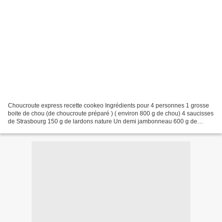
Choucroute express recette cookeo Ingrédients pour 4 personnes 1 grosse
boite de chou (de choucroute préparé ) ( environ 800 g de chou) 4 saucisses
de Strasbourg 150 g de lardons nature Un demi jambonneau 600 g de
pommes de terre 2 cuillères à soupe d’huile...