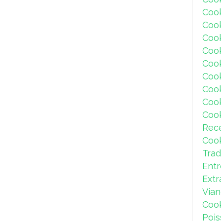
Coo
Coo
Coo
Coo
Cook
Coo
Coo
Coo
Coo
Rec
Coo
Trad
Ent
Extr
Via
Coo
Pois