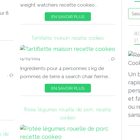
weight watchers recette cookeo...
ur 8
EN SAVOIR PLUS
RE
Tartiflette maison recette cookeo
ET
15/03/2024
…
Ingrédients pour 4 personnes 1 kg de
COOKEO DESSERTS
Un 
…
pommes de terre à search chair ferme...
rapi
EN SAVOIR PLUS
pers
et f
ou r
Potée légumes rouelle de porc recette
sans
cookeo
s de