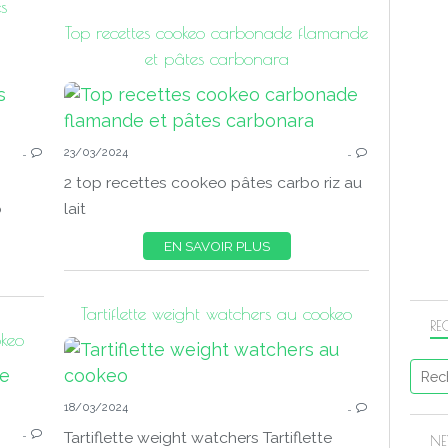
s
Top recettes cookeo carbonade flamande
et pâtes carbonara
…
23/03/2024
…
2 top recettes cookeo pâtes carbo riz au
o
lait
EN SAVOIR PLUS
Tartiflette weight watchers au cookeo
RE
okeo
COOKEO DIETETIQUE
18/03/2024
…
…
Tartiflette weight watchers Tartiflette
NE