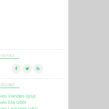
IVEZ-MOI
TÉGORIES
keo Viandes
(504)
keo Ete
(166)
keo Legumes
(161)