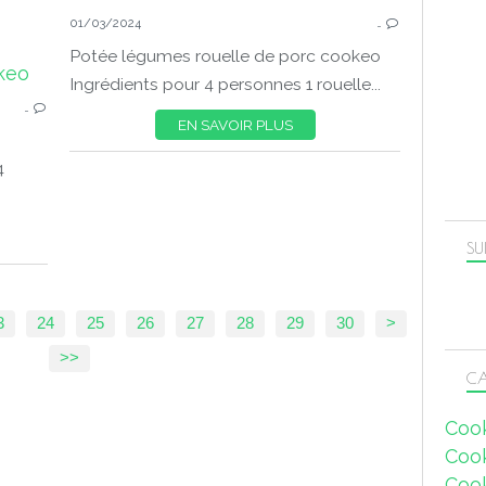
01/03/2024
…
Potée légumes rouelle de porc cookeo
COOKEO HIVER
Ingrédients pour 4 personnes 1 rouelle...
…
EN SAVOIR PLUS
4
SU
40
50
60
70
80
90
100
200
3
24
25
26
27
28
29
30
>
>>
CA
Coo
Coo
Coo