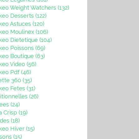
keo Weight Watchers
(132)
keo Desserts
(122)
keo Astuces
(120)
keo Moulinex
(106)
eo Dietetique
(104)
keo Poissons
(69)
keo Boutique
(63)
keo Video
(56)
keo Pdf
(46)
ette 360
(35)
keo Fetes
(31)
itionnelles
(26)
rees
(24)
a Crisp
(19)
ndes
(18)
keo Hiver
(15)
sons
(15)