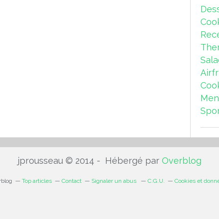
Dess
Coo
Rece
The
Sal
Airf
Coo
Men
Spor
jprousseau © 2014 - Hébergé par
Overblog
rblog
Top articles
Contact
Signaler un abus
C.G.U.
Cookies et donn