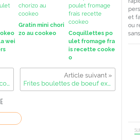
rapi
pers
et f
Gratin mini chori
ou r
ookeo
zo au cookeo
Coquillettes po
sans
la wei
ulet fromage fra
rs
is recette cooke
o
Pains chocolat extra crisp cookeo
Frites boulettes de boeuf extra crisp cookeo
E
SU