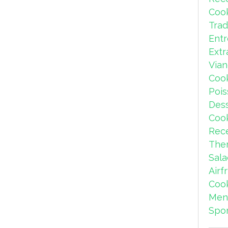
Coo
Trad
Ent
Extr
Via
Coo
Pois
Dess
Coo
Rece
The
Sal
Airf
Coo
Men
Spor