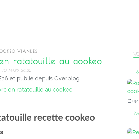
OOKEO VIANDES
VO
en ratatouille au cookeo
10 MARS 2022
R
36 et publié depuis Overblog
29/
Re
tatouille recette cookeo
es