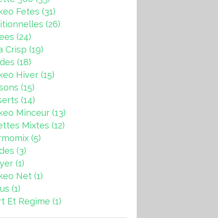
keo Fetes
(31)
itionnelles
(26)
rees
(24)
a Crisp
(19)
ndes
(18)
keo Hiver
(15)
sons
(15)
erts
(14)
keo Minceur
(13)
ttes Mixtes
(12)
rmomix
(5)
ades
(3)
ryer
(1)
keo Net
(1)
us
(1)
t Et Regime
(1)