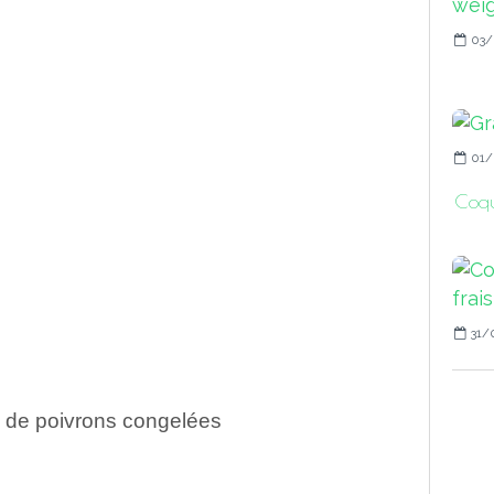
03/
01/
Coqui
31/
s de poivrons congelées