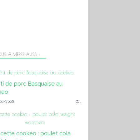
US AIMEREZ AUSSI :
ôti de porc Basquaise au cookeo
07/2026
…
cette cookeo : poulet cola weight
watchers