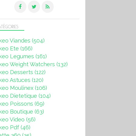
TÉGORIES
keo Viandes
(504)
keo Ete
(166)
keo Legumes
(161)
keo Weight Watchers
(132)
keo Desserts
(122)
keo Astuces
(120)
keo Moulinex
(106)
eo Dietetique
(104)
keo Poissons
(69)
keo Boutique
(63)
keo Video
(56)
keo Pdf
(46)
ette 360
(35)