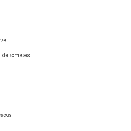
ive
é de tomates
essous