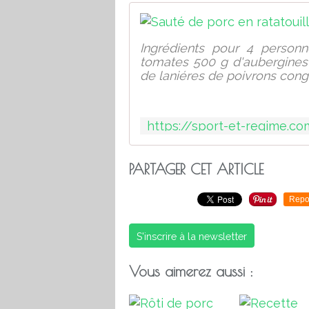
Ingrédients pour 4 perso
tomates 500 g d'aubergines
de laniéres de poivrons conge
PARTAGER CET ARTICLE
Repo
S'inscrire à la newsletter
Vous aimerez aussi :