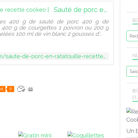
Sauté de porc en ratatouille recette cookeo |
RE
nnes 400 g de sauté de porc 400 g de
 400 g de courgettes 1 poivron ou 200 g
lées 100 ml de vin blanc 2 gousses d'...
NE
https://sport-et-regime.com/saute-de-porc-en-ratatouille-recette-cookeo/
st
0
RE
ET
Un 