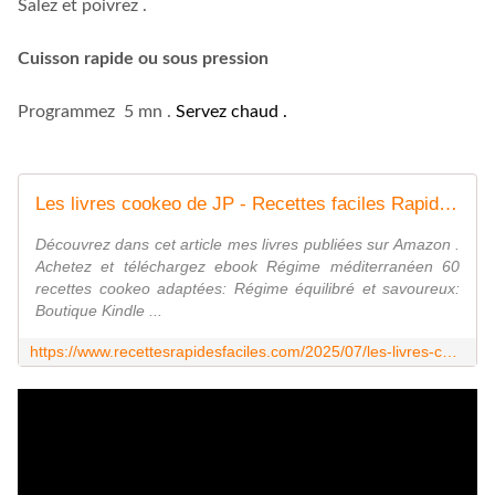
Salez et poivrez .
Cuisson rapide ou sous pression
Programmez 5 mn .
Servez chaud .
Les livres cookeo de JP - Recettes faciles Rapides au Cookeo et autres robots ou sans
Découvrez dans cet article mes livres publiées sur Amazon .
Achetez et téléchargez ebook Régime méditerranéen 60
recettes cookeo adaptées: Régime équilibré et savoureux:
Boutique Kindle ...
https://www.recettesrapidesfaciles.com/2025/07/les-livres-cookeo-de-jp.html