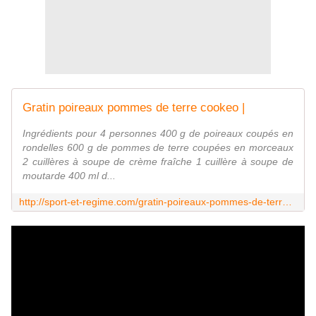
Gratin poireaux pommes de terre cookeo |
Ingrédients pour 4 personnes 400 g de poireaux coupés en
rondelles 600 g de pommes de terre coupées en morceaux
2 cuillères à soupe de crème fraîche 1 cuillère à soupe de
moutarde 400 ml d...
http://sport-et-regime.com/gratin-poireaux-pommes-de-terre-cookeo