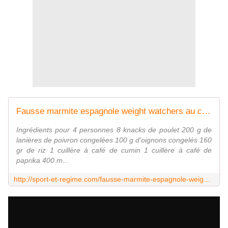
Fausse marmite espagnole weight watchers au cookeo |
Ingrédients pour 4 personnes 8 knacks de poulet 200 g de
lanières de poivron congelées 100 g d'oignons congelés 160
gr de riz 1 cuillère à café de cumin 1 cuillère à café de
paprika 400 m...
http://sport-et-regime.com/fausse-marmite-espagnole-weight-watchers-au-cookeo