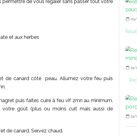
us permettre de vous régaler sans passer tout votre
05/
Recet
ate et aux herbes
19/
t de canard côté peau. Allumez votre feu puis
Rec
mn.
agret puis faites cuire à feu vif 2mn au minimum.
votre goût (plus ou moins cuit mais aussi de
19/
et de canard. Servez chaud.