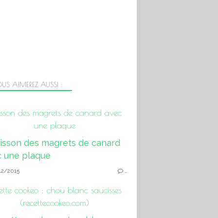
US AIMEREZ AUSSI :
sson des magrets de canard avec
une plaque
12/2015
…
ette cookeo : chou blanc saucisses
(recettecookeo.com)