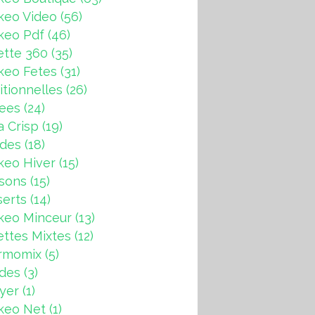
keo Video
(56)
keo Pdf
(46)
ette 360
(35)
keo Fetes
(31)
itionnelles
(26)
rees
(24)
a Crisp
(19)
ndes
(18)
keo Hiver
(15)
sons
(15)
erts
(14)
keo Minceur
(13)
ttes Mixtes
(12)
rmomix
(5)
ades
(3)
ryer
(1)
keo Net
(1)