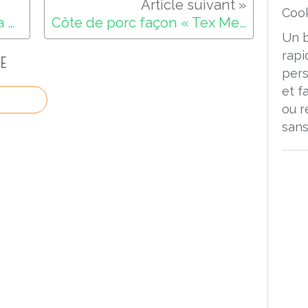
Recette facile :saumon à la plancha
Côte de porc façon « Tex Mex » à la plancha
Un 
rapi
E
pers
et f
ou r
sans