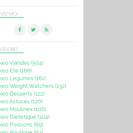
IVEZ-MOI
TÉGORIES
keo Viandes
(504)
keo Ete
(166)
keo Legumes
(161)
keo Weight Watchers
(132)
keo Desserts
(122)
keo Astuces
(120)
keo Moulinex
(106)
eo Dietetique
(104)
keo Poissons
(69)
keo Boutique
(63)