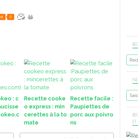
st
0
RE
NE
keo : c
Recette cooke
Recette facile :
aucisse
o express : min
Paupiettes de
ookeo.c
cerettes à la to
porc aux poivro
RE
ET
mate
ns