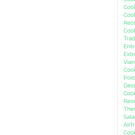
Coo
Coo
Rec
Coo
Trad
Ent
Extr
Via
Coo
Pois
Dess
Coo
Rece
The
Sal
Airf
Coo