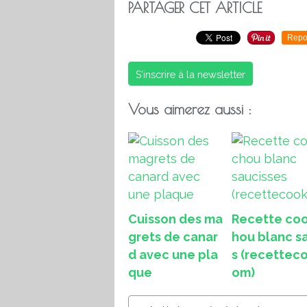
PARTAGER CET ARTICLE
Repo
S'inscrire à la newsletter
Vous aimerez aussi :
Cuisson des ma
Recette coo
grets de canar
hou blanc s
d avec une pla
s (recettec
que
om)