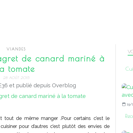
VIANDES
VO
magret de canard mariné à
la tomate
Cui
28 AOÛT 2015
36 et publié depuis Overblog
19/
Rec
t tout de même manger .Pour certains c’est le
isiner pour d’autres c’est plutôt des envies de