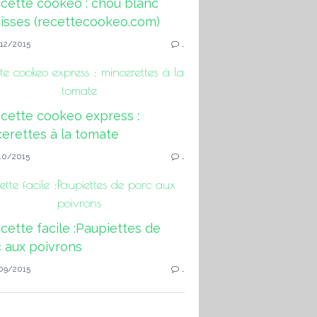
12/2015
…
te cookeo express : mincerettes à la
tomate
10/2015
…
ette facile :Paupiettes de porc aux
poivrons
09/2015
…