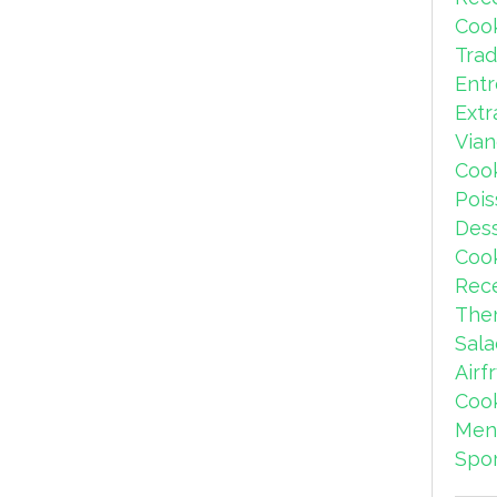
Coo
Trad
Ent
Extr
Via
Coo
Pois
Dess
Coo
Rece
The
Sal
Airf
Coo
Men
Spor