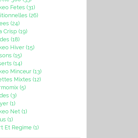
keo Fetes
(31)
itionnelles
(26)
rees
(24)
a Crisp
(19)
ndes
(18)
keo Hiver
(15)
sons
(15)
erts
(14)
keo Minceur
(13)
ttes Mixtes
(12)
rmomix
(5)
ades
(3)
ryer
(1)
keo Net
(1)
us
(1)
t Et Regime
(1)