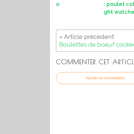
o
: poulet co
ght watche
COMMENTER CET ARTICL
Ajouter un commentaire