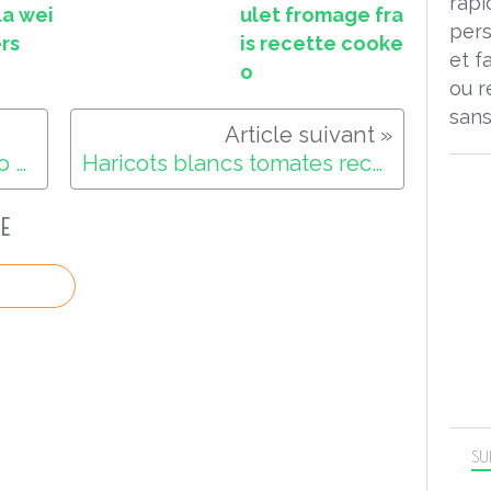
rapi
la wei
ulet fromage fra
pers
rs
is recette cooke
et f
o
ou r
sans
Boulettes de boeuf cookeo extra crisp
Haricots blancs tomates recette cookeo
E
SU