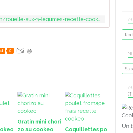
https://sport-et-regime.com/rouelle-aux-3-legumes-recette-cookeo/
RE
st
0
NE
RE
ET
Gratin mini chori
Un 
ookeo
zo au cookeo
Coquillettes po