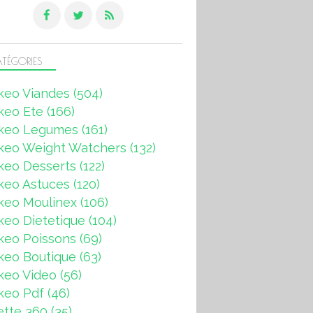
TÉGORIES
keo Viandes
(504)
keo Ete
(166)
keo Legumes
(161)
keo Weight Watchers
(132)
keo Desserts
(122)
keo Astuces
(120)
keo Moulinex
(106)
eo Dietetique
(104)
keo Poissons
(69)
keo Boutique
(63)
keo Video
(56)
keo Pdf
(46)
ette 360
(35)