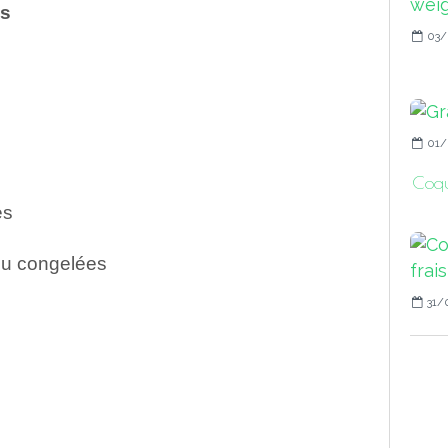
es
03/
01/
Coqui
es
ou congelées
31/