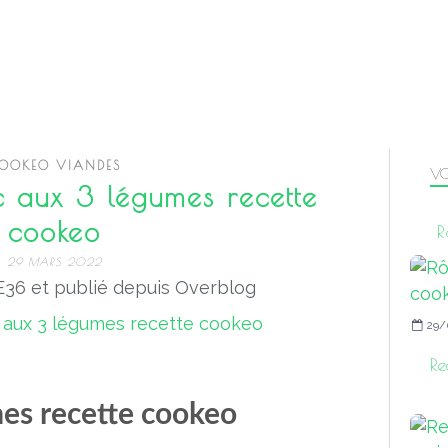
OOKEO VIANDES
VO
c aux 3 légumes recette
cookeo
R
29 MARS 2022
36 et publié depuis Overblog
29/
Re
mes recette cookeo