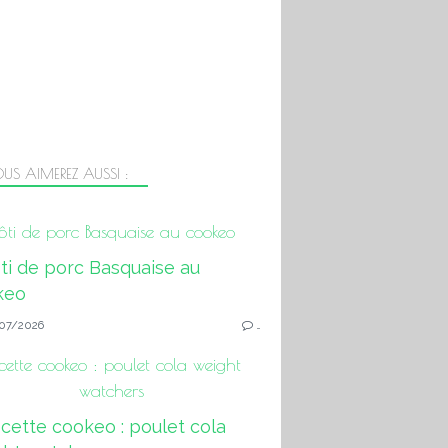
US AIMEREZ AUSSI :
ôti de porc Basquaise au cookeo
07/2026
…
cette cookeo : poulet cola weight
watchers