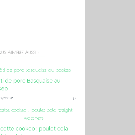
US AIMEREZ AUSSI :
ôti de porc Basquaise au cookeo
07/2026
…
cette cookeo : poulet cola weight
watchers