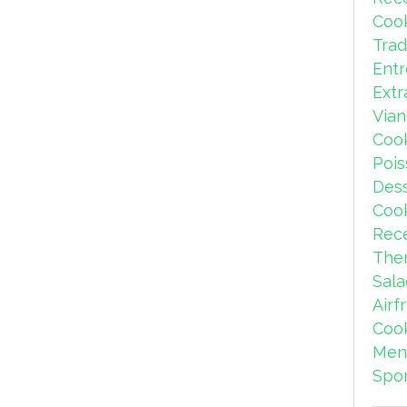
Coo
Trad
Ent
Extr
Via
Coo
Pois
Dess
Coo
Rece
The
Sal
Airf
Coo
Men
Spor