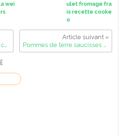
la wei
ulet fromage fra
rs
is recette cooke
o
Pommes de terre cheddar cookeo
Pommes de terre saucisses au cookeo
E