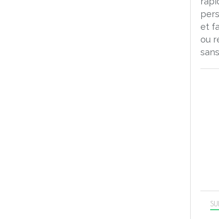
rapi
pers
et f
ou r
sans
SU