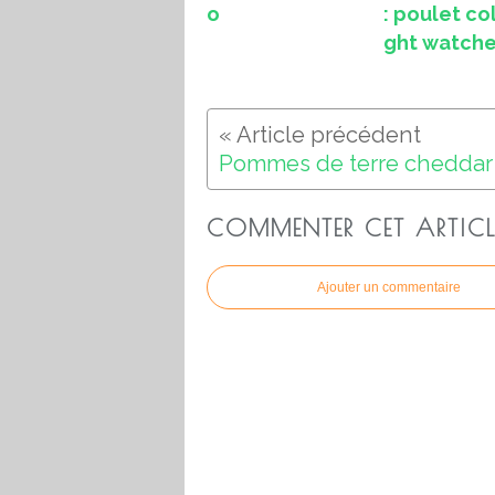
o
: poulet co
ght watche
COMMENTER CET ARTICL
Ajouter un commentaire