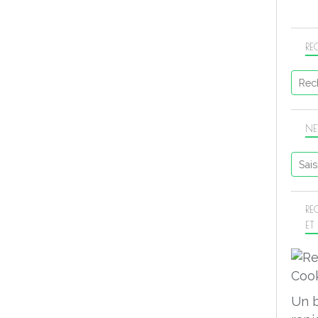
RE
NE
RE
ET
Un 