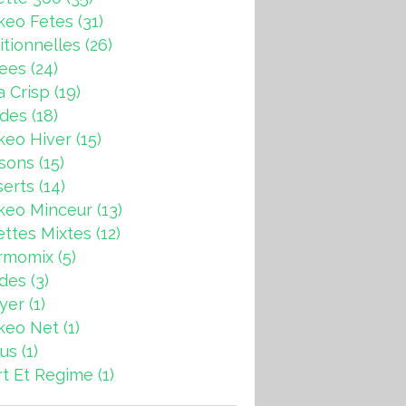
keo Fetes
(31)
itionnelles
(26)
rees
(24)
a Crisp
(19)
ndes
(18)
keo Hiver
(15)
sons
(15)
erts
(14)
keo Minceur
(13)
ttes Mixtes
(12)
rmomix
(5)
ades
(3)
ryer
(1)
keo Net
(1)
us
(1)
t Et Regime
(1)