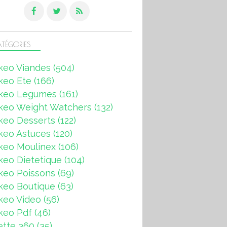
TÉGORIES
keo Viandes
(504)
keo Ete
(166)
keo Legumes
(161)
keo Weight Watchers
(132)
keo Desserts
(122)
keo Astuces
(120)
keo Moulinex
(106)
eo Dietetique
(104)
keo Poissons
(69)
keo Boutique
(63)
keo Video
(56)
keo Pdf
(46)
ette 360
(35)