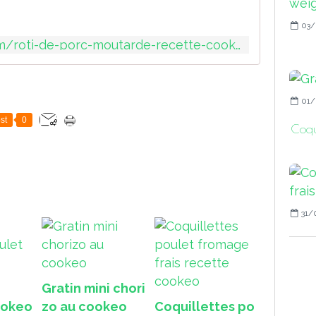
03/
https://sport-et-regime.com/roti-de-porc-moutarde-recette-cookeo/
01/
st
0
Coqui
31/
Gratin mini chori
ookeo
zo au cookeo
Coquillettes po