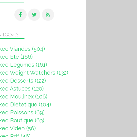
TÉGORIES
keo Viandes
(504)
keo Ete
(166)
keo Legumes
(161)
keo Weight Watchers
(132)
keo Desserts
(122)
keo Astuces
(120)
keo Moulinex
(106)
eo Dietetique
(104)
keo Poissons
(69)
keo Boutique
(63)
keo Video
(56)
keo Pdf
(46)