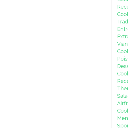
Rec
Coo
Trad
Ent
Extr
Via
Coo
Pois
Dess
Coo
Rece
The
Sal
Airf
Coo
Men
Spor