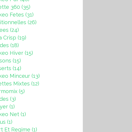
ette 360
(35)
keo Fetes
(31)
itionnelles
(26)
rees
(24)
a Crisp
(19)
ndes
(18)
keo Hiver
(15)
sons
(15)
erts
(14)
keo Minceur
(13)
ttes Mixtes
(12)
rmomix
(5)
ades
(3)
ryer
(1)
keo Net
(1)
us
(1)
t Et Regime
(1)