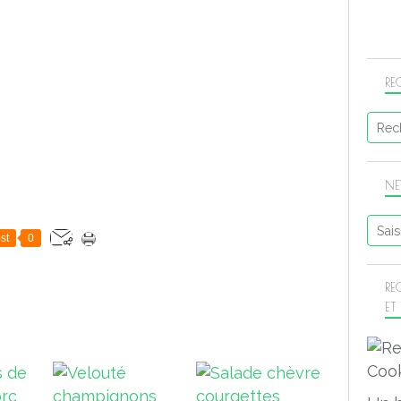
RE
NE
st
0
RE
ET