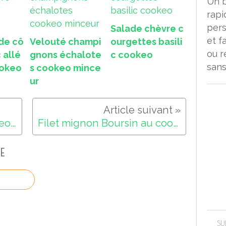
Un 
rapi
pers
Salade chèvre c
et f
 de cô
Velouté champi
ourgettes basili
ou r
 allé
gnons échalote
c cookeo
sans
ookeo
s cookeo mince
ur
Recettes minceur au cookeo volume 3
Filet mignon Boursin au cookeo
E
SU