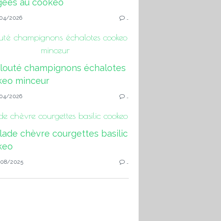
04/2026
…
uté champignons échalotes cookeo
minceur
04/2026
…
de chèvre courgettes basilic cookeo
08/2025
…