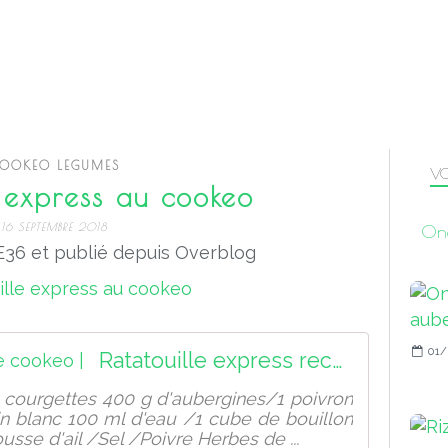
OOKEO LEGUMES
VO
e express au cookeo
16 SEPTEMBRE 2018
One
36 et publié depuis Overblog
01/
Ratatouille express recette cookeo |
courgettes 400 g d'aubergines/1 poivron
n blanc 100 ml d'eau /1 cube de bouillon
se d'ail /Sel /Poivre Herbes de ...