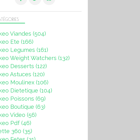
TÉGORIES
keo Viandes
(504)
keo Ete
(166)
keo Legumes
(161)
keo Weight Watchers
(132)
keo Desserts
(122)
keo Astuces
(120)
keo Moulinex
(106)
eo Dietetique
(104)
keo Poissons
(69)
keo Boutique
(63)
keo Video
(56)
keo Pdf
(46)
ette 360
(35)
keo Fetes
(31)