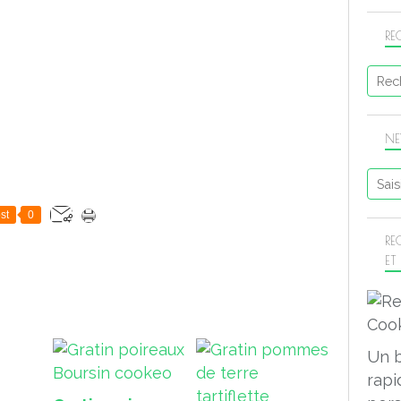
RE
NE
st
0
RE
ET
Un 
rapi