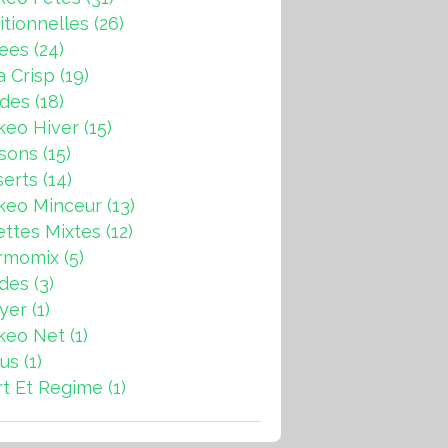
itionnelles
(26)
rees
(24)
a Crisp
(19)
ndes
(18)
keo Hiver
(15)
sons
(15)
erts
(14)
keo Minceur
(13)
ttes Mixtes
(12)
rmomix
(5)
ades
(3)
ryer
(1)
keo Net
(1)
us
(1)
t Et Regime
(1)