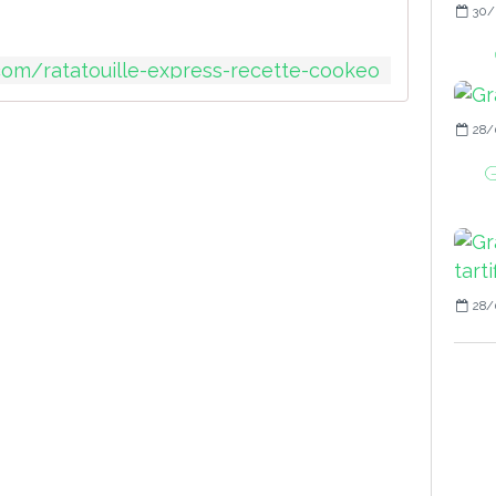
30/
.com/ratatouille-express-recette-cookeo
28/
G
28/