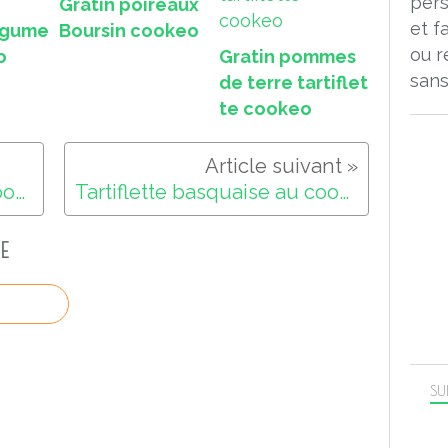
pers
Gratin poireaux
et f
légume
Boursin cookeo
ou r
o
Gratin pommes
sans
de terre tartiflet
te cookeo
Duche de leche recette cookeo (confiture de lait )
Tartiflette basquaise au cookeo
E
SU