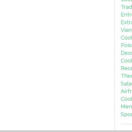
Trad
Ent
Extr
Via
Coo
Pois
Dess
Coo
Rece
The
Sal
Airf
Coo
Men
Spor