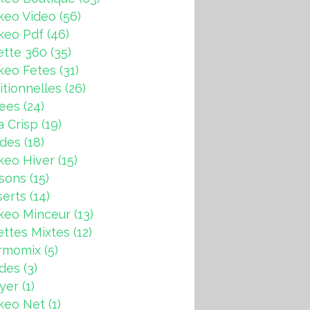
keo Video
(56)
keo Pdf
(46)
ette 360
(35)
keo Fetes
(31)
itionnelles
(26)
rees
(24)
a Crisp
(19)
ndes
(18)
keo Hiver
(15)
sons
(15)
erts
(14)
keo Minceur
(13)
ttes Mixtes
(12)
rmomix
(5)
ades
(3)
ryer
(1)
keo Net
(1)