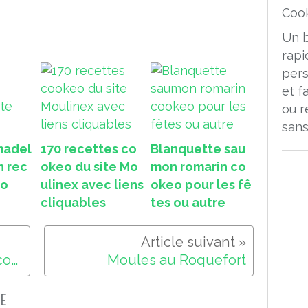
Un 
rapi
pers
et f
ou r
sans
madel
170 recettes co
Blanquette sau
n rec
okeo du site Mo
mon romarin co
eo
ulinex avec liens
okeo pour les fê
cliquables
tes ou autre
Gaspacho concombre au cookeo
Moules au Roquefort
E