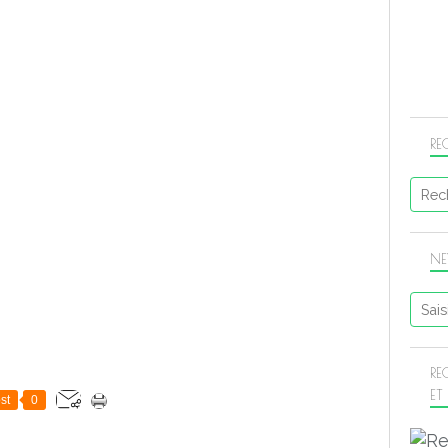
RE
NE
RE
ET
st
0