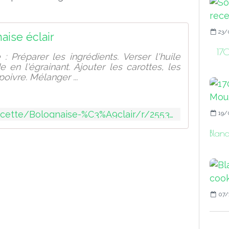
23/
aise éclair
170
: Préparer les ingrédients. Verser l'huile
 en l'égrainant. Ajouter les carottes, les
poivre. Mélanger ...
https://www.moulinex.fr/recette/Bolognaise-%C3%A9clair/r/255381
19/
Blan
07/