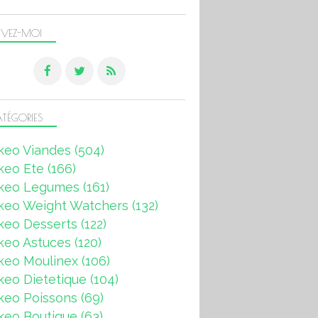
IVEZ-MOI
TÉGORIES
keo Viandes
(504)
keo Ete
(166)
keo Legumes
(161)
keo Weight Watchers
(132)
keo Desserts
(122)
keo Astuces
(120)
keo Moulinex
(106)
eo Dietetique
(104)
keo Poissons
(69)
keo Boutique
(63)