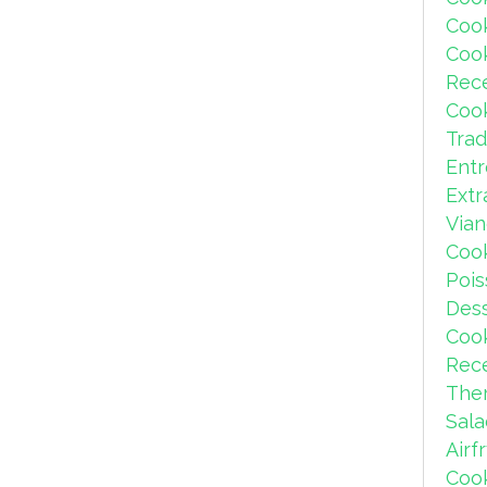
Coo
Coo
Rec
Coo
Trad
Ent
Extr
Via
Coo
Pois
Dess
Coo
Rece
The
Sal
Airf
Coo