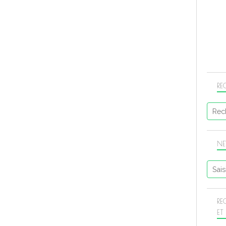
RE
NE
RE
ET