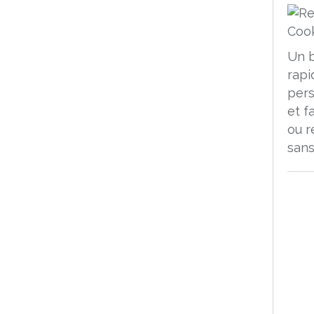
Un 
rapi
pers
et f
ou r
sans