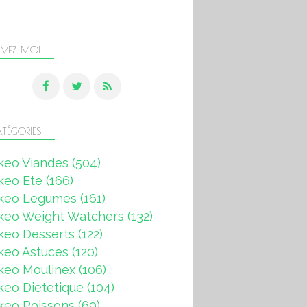
IVEZ-MOI
TÉGORIES
keo Viandes
(504)
keo Ete
(166)
keo Legumes
(161)
keo Weight Watchers
(132)
keo Desserts
(122)
keo Astuces
(120)
keo Moulinex
(106)
eo Dietetique
(104)
keo Poissons
(69)