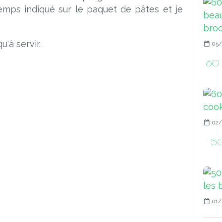
emps indiqué sur le paquet de pâtes et je
u'à servir.
05/
60 r
02/
50
01/