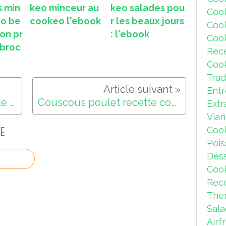
s min
keo minceur au
keo salades pou
Coo
eo be
cookeo l'ebook
r les beaux jours
Coo
on pr
: l'ebook
Coo
 broc
Rec
Coo
Trad
Ent
Recette cookeo choucroute maison
Couscous poulet recette cookeo
Extr
Via
Coo
E
Pois
Dess
Coo
Rece
The
Sal
Airf