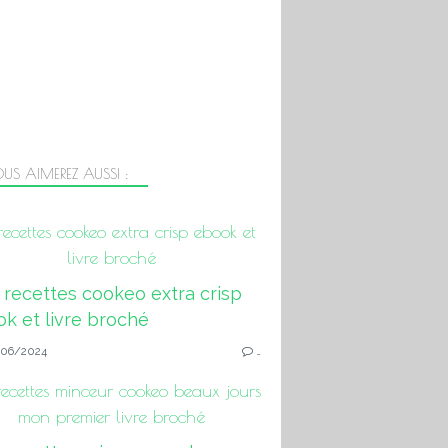
US AIMEREZ AUSSI :
ecettes cookeo extra crisp ebook et
livre broché
06/2024
…
ecettes minceur cookeo beaux jours
mon premier livre broché