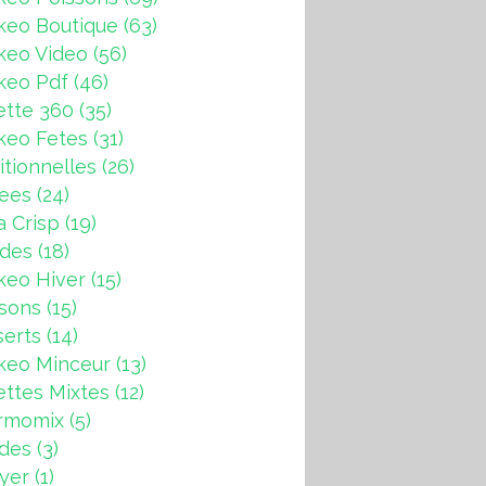
keo Boutique
(63)
keo Video
(56)
keo Pdf
(46)
ette 360
(35)
keo Fetes
(31)
itionnelles
(26)
rees
(24)
a Crisp
(19)
ndes
(18)
keo Hiver
(15)
sons
(15)
erts
(14)
keo Minceur
(13)
ttes Mixtes
(12)
rmomix
(5)
ades
(3)
ryer
(1)