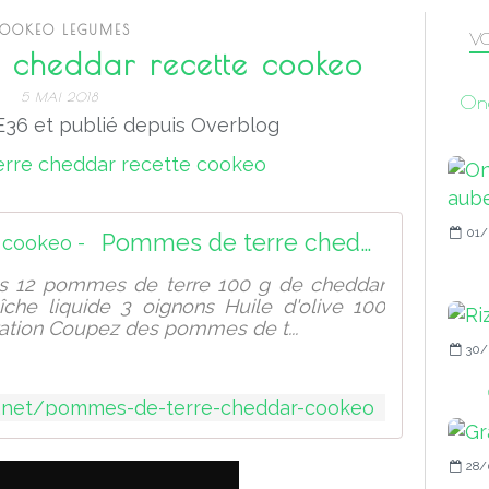
OOKEO LEGUMES
VO
 cheddar recette cookeo
5 MAI 2018
One
36 et publié depuis Overblog
01/
Pommes de terre cheddar cookeo -
es 12 pommes de terre 100 g de cheddar
aîche liquide 3 oignons Huile d'olive 100
aration Coupez des pommes de t...
30/
o.net/pommes-de-terre-cheddar-cookeo
28/