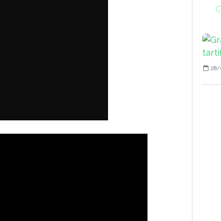
G
28/