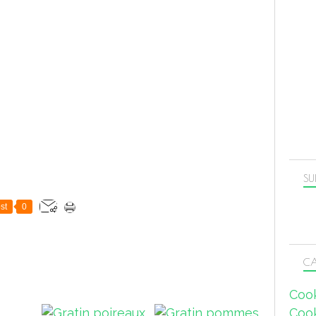
SU
st
0
CA
Coo
Coo