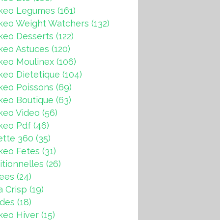
keo Legumes
(161)
keo Weight Watchers
(132)
keo Desserts
(122)
keo Astuces
(120)
keo Moulinex
(106)
eo Dietetique
(104)
keo Poissons
(69)
keo Boutique
(63)
keo Video
(56)
keo Pdf
(46)
ette 360
(35)
keo Fetes
(31)
itionnelles
(26)
rees
(24)
a Crisp
(19)
ndes
(18)
keo Hiver
(15)