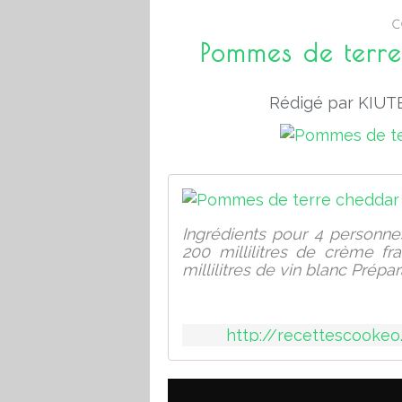
C
Pommes de terre
Rédigé par KIUTE
Ingrédients pour 4 personn
200 millilitres de crème fr
millilitres de vin blanc Prép
http://recettescooke