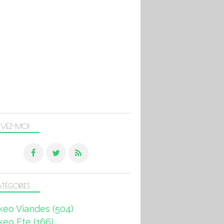
IVEZ-MOI
TÉGORIES
keo Viandes
(504)
keo Ete
(166)