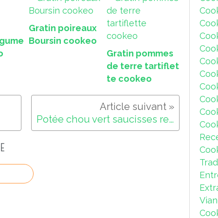
Coo
Coo
Gratin poireaux
Coo
légume
Boursin cookeo
Coo
o
Gratin pommes
Coo
de terre tartiflet
Cook
te cookeo
Coo
Coo
Coo
Potée chou vert saucisses recette cookeo
Coo
Rec
E
Coo
Trad
Ent
Extr
Via
Coo