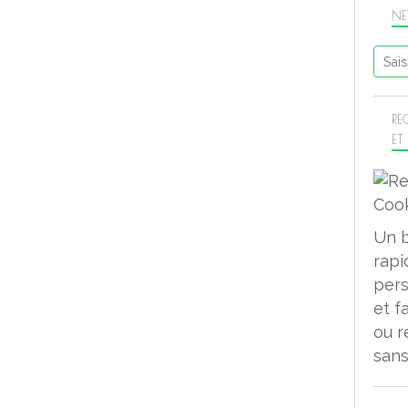
NE
RE
ET
Un 
rapi
pers
et f
ou r
sans