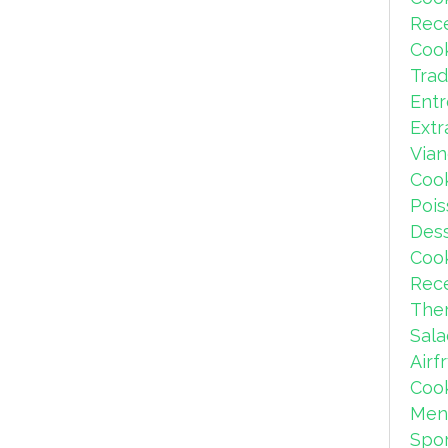
Rec
Coo
Trad
Ent
Extr
Via
Coo
Pois
Dess
Coo
Rece
The
Sal
Airf
Coo
Men
Spor