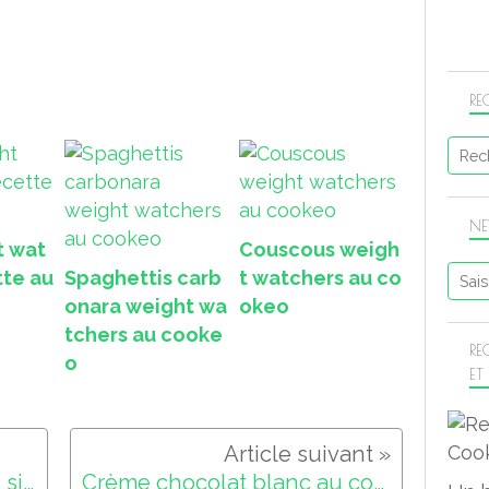
RE
NE
t wat
Couscous weigh
tte au
Spaghettis carb
t watchers au co
onara weight wa
okeo
tchers au cooke
RE
o
ET
Recette cookeo ananas au sirop
Crème chocolat blanc au cookeo