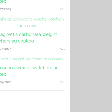
07/2025
…
ghettis carbonara weight watchers
au cookeo
07/2025
…
scous weight watchers au cookeo
05/2022
…