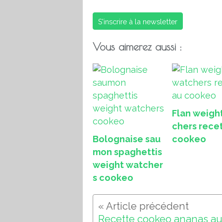
S'inscrire à la newsletter
Vous aimerez aussi :
Flan weigh
chers rece
Bolognaise sau
cookeo
mon spaghettis
weight watcher
s cookeo