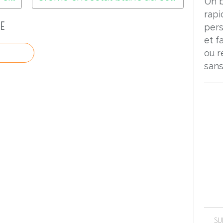
Un 
rapi
E
pers
et f
ou r
sans
SU