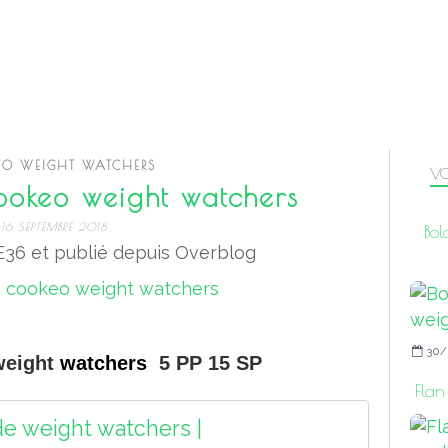
O WEIGHT WATCHERS
VO
okeo weight watchers
16 SEPTEMBRE 2018
Bol
36 et publié depuis Overblog
30/
weight
watchers
5 PP 15 SP
Flan
e weight watchers |