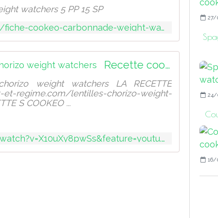
ight watchers 5 PP 15 SP
27/
http://sport-et-regime.com/fiche-cookeo-carbonnade-weight-watchers
Spa
Recette cookeo lentilles chorizo weight watchers
 chorizo weight watchers LA RECETTE
et-regime.com/lentilles-chorizo-weight-
24/
TTE S COOKEO ...
Cou
https://www.youtube.com/watch?v=X10uXy8pwSs&feature=youtu.be
16/