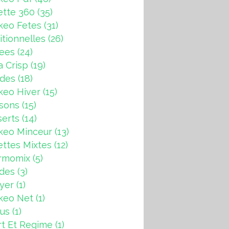
ette 360
(35)
keo Fetes
(31)
itionnelles
(26)
rees
(24)
a Crisp
(19)
ndes
(18)
keo Hiver
(15)
sons
(15)
erts
(14)
keo Minceur
(13)
ttes Mixtes
(12)
rmomix
(5)
ades
(3)
ryer
(1)
keo Net
(1)
us
(1)
t Et Regime
(1)