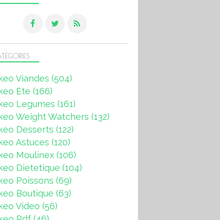
TÉGORIES
keo Viandes
(504)
keo Ete
(166)
keo Legumes
(161)
keo Weight Watchers
(132)
keo Desserts
(122)
keo Astuces
(120)
keo Moulinex
(106)
eo Dietetique
(104)
keo Poissons
(69)
keo Boutique
(63)
keo Video
(56)
keo Pdf
(46)