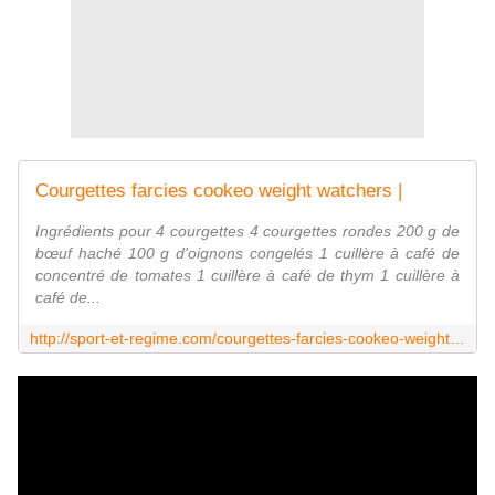
Courgettes farcies cookeo weight watchers |
Ingrédients pour 4 courgettes 4 courgettes rondes 200 g de
bœuf haché 100 g d'oignons congelés 1 cuillère à café de
concentré de tomates 1 cuillère à café de thym 1 cuillère à
café de...
http://sport-et-regime.com/courgettes-farcies-cookeo-weight-watchers