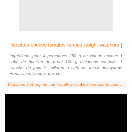
Recettes cookeo tomates farcies weight watchers |
Ingrédients pour 4 personnes 250 g de viande hachée 1
cube de bouillon de bœuf 100 g d'oignons congelés 1
tranche de pain 2 cuillères à café de persil déshydraté
Préparation Coupez des ch...
http://sport-et-regime.com/recettes-cookeo-tomates-farcies-weight-watchers