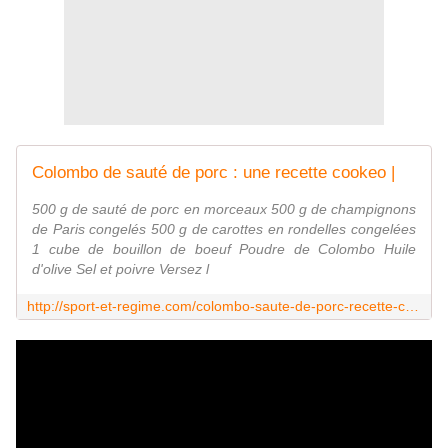
Colombo de sauté de porc : une recette cookeo |
500 g de sauté de porc en morceaux 500 g de champignons
de Paris congelés 500 g de carottes en rondelles congelées
1 cube de bouillon de boeuf Poudre de Colombo Huile
d'olive Sel et poivre Versez l
http://sport-et-regime.com/colombo-saute-de-porc-recette-cookeo