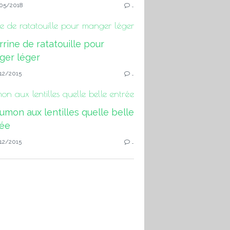
05/2018
…
ne de ratatouille pour manger léger
12/2015
…
n aux lentilles quelle belle entrée
12/2015
…