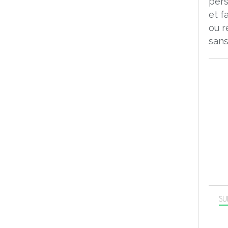
pers
et f
ou r
sans
SU