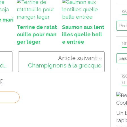
RE
 mari
Terrine de ratat
Saumon aux lent
ouille pour man
illes quelle bell
ger léger
e entrée
NE
Iles flottantes une recette de grand mère
Champignons à la grecque
RE
E
ET
Un 
rapi