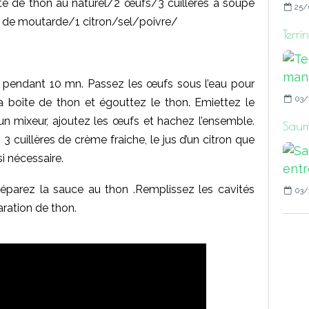
ite de thon au naturel/2 œufs/3 cuillères à soupe
25/
e de moutarde/1 citron/sel/poivre/
Terri
au pendant 10 mn. Passez les œufs sous l’eau pour
03/
 la boîte de thon et égouttez le thon. Emiettez le
’un mixeur, ajoutez les œufs et hachez l’ensemble.
Saumo
 3 cuillères de crème fraiche, le jus d’un citron que
i nécessaire.
Préparez la sauce au thon .Remplissez les cavités
03/
aration de thon.