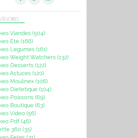
TÉGORIES
keo Viandes
(504)
keo Ete
(166)
keo Legumes
(161)
keo Weight Watchers
(132)
keo Desserts
(122)
keo Astuces
(120)
keo Moulinex
(106)
eo Dietetique
(104)
keo Poissons
(69)
keo Boutique
(63)
keo Video
(56)
keo Pdf
(46)
ette 360
(35)
keo Fetes
(31)