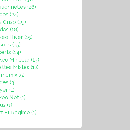
itionnelles
(26)
rees
(24)
a Crisp
(19)
ndes
(18)
keo Hiver
(15)
sons
(15)
erts
(14)
keo Minceur
(13)
ttes Mixtes
(12)
rmomix
(5)
ades
(3)
ryer
(1)
keo Net
(1)
us
(1)
t Et Regime
(1)