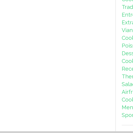
Trad
Ent
Extr
Via
Coo
Pois
Dess
Coo
Rece
The
Sal
Airf
Coo
Men
Spor