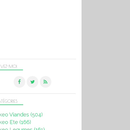
IVEZ-MOI
TÉGORIES
keo Viandes
(504)
keo Ete
(166)
keo Legumes
(161)