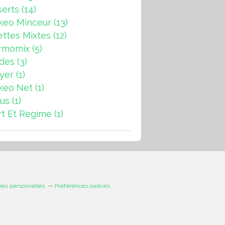
erts
(14)
keo Minceur
(13)
ttes Mixtes
(12)
rmomix
(5)
ades
(3)
ryer
(1)
keo Net
(1)
us
(1)
t Et Regime
(1)
ées personnelles
Préférences cookies