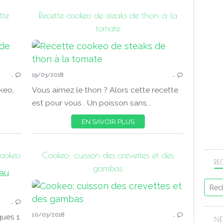
tte
Recette cookeo de steaks de thon à la
tomate
COOKEO POISSONS
…
19/03/2018
…
keo,
Vous aimez le thon ? Alors cette recette
est pour vous . Un poisson sans...
EN SAVOIR PLUS
cookeo
Cookeo: cuisson des crevettes et des
RE
gambas
COOKEO POISSONS
…
10/03/2018
…
ues 1
NE