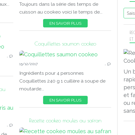
ux...
Toujours dans la série des temps de
cuisson au cookeo voici le temps de...
EN SAVOIR PLUS
RE
o
ET
Coquillettes saumon cookeo
COOKEO POISSONS
…
15/12/2017
…
Un 
Ingrédients pour 4 personnes
rapi
Coquillettes 240 g 1 cuillère à soupe de
pers
 au
moutarde...
et f
EN SAVOIR PLUS
ou r
sans
COOKEO POISSONS
Recette cookeo moules au safran
…
 de