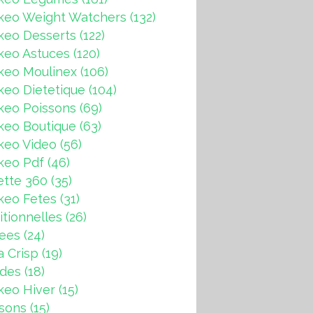
keo Weight Watchers
(132)
keo Desserts
(122)
keo Astuces
(120)
keo Moulinex
(106)
eo Dietetique
(104)
keo Poissons
(69)
keo Boutique
(63)
keo Video
(56)
keo Pdf
(46)
ette 360
(35)
keo Fetes
(31)
itionnelles
(26)
rees
(24)
a Crisp
(19)
ndes
(18)
keo Hiver
(15)
sons
(15)