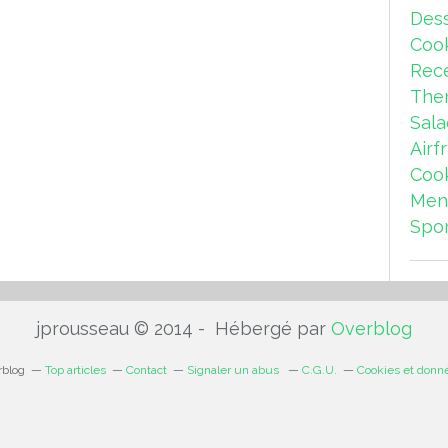
Dess
Coo
Rece
The
Sal
Airf
Coo
Men
Spor
jprousseau © 2014 - Hébergé par
Overblog
rblog
Top articles
Contact
Signaler un abus
C.G.U.
Cookies et donn