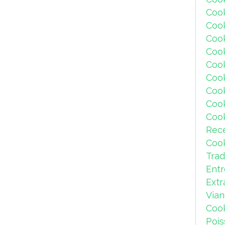
Coo
Coo
Coo
Coo
Cook
Coo
Coo
Coo
Coo
Rec
Coo
Trad
Ent
Extr
Via
Coo
Pois