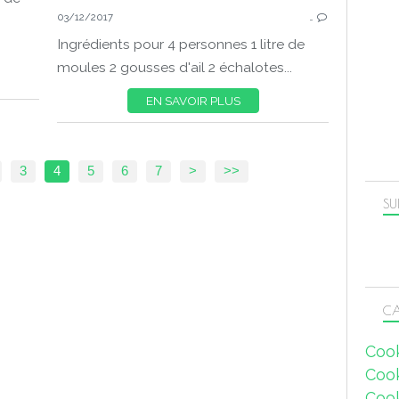
03/12/2017
…
Ingrédients pour 4 personnes 1 litre de
moules 2 gousses d'ail 2 échalotes...
EN SAVOIR PLUS
3
4
5
6
7
>
>>
SU
CA
Coo
Coo
Coo