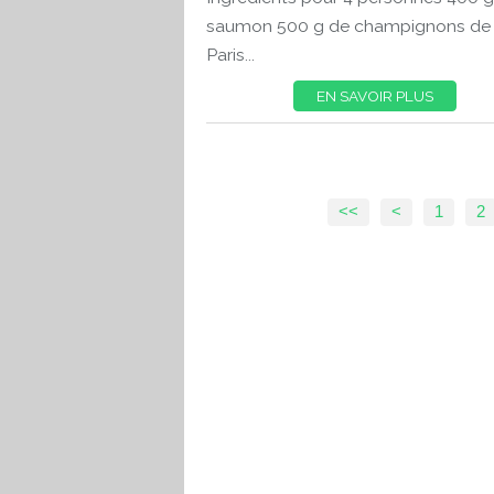
saumon 500 g de champignons de
Paris...
EN SAVOIR PLUS
<<
<
1
2