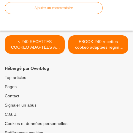
Ajouter un commentaire
< 240 RECETTES
EBOOK 240 recettes
COOKEO ADAPTÉES AU
cookeo adaptées régime
RÉGIME
méditerranéen PROMO 1
MÉDITERRANÉEN livre
Euro >
broché
Hébergé par Overblog
Top articles
Pages
Contact
Signaler un abus
C.G.U.
Cookies et données personnelles
Préférences cookies