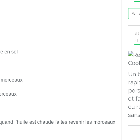
RE
ET
e en sel
Un 
n morceaux
rapi
pers
morceaux
et f
ou r
sans
 quand l’huile est chaude faites revenir les morceaux