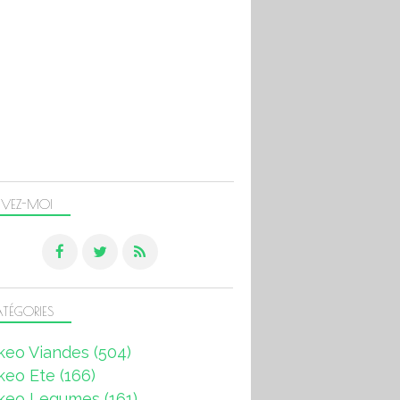
IVEZ-MOI
TÉGORIES
keo Viandes
(504)
keo Ete
(166)
keo Legumes
(161)