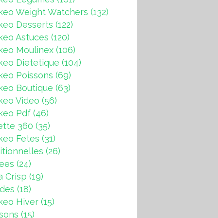
keo Weight Watchers
(132)
res cookeo de JP - Recettes faciles Rapides 
keo Desserts
(122)
keo Astuces
(120)
keo Moulinex
(106)
eo Dietetique
(104)
keo Poissons
(69)
keo Boutique
(63)
keo Video
(56)
keo Pdf
(46)
ette 360
(35)
keo Fetes
(31)
itionnelles
(26)
rees
(24)
a Crisp
(19)
ndes
(18)
keo Hiver
(15)
sons
(15)