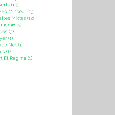
erts
(14)
keo Minceur
(13)
ttes Mixtes
(12)
rmomix
(5)
ades
(3)
ryer
(1)
keo Net
(1)
us
(1)
t Et Regime
(1)