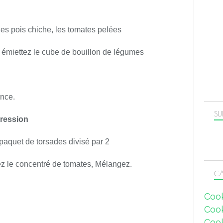
es pois chiche, les tomates pelées
 émiettez le cube de bouillon de légumes
ance.
SU
ression
paquet de torsades divisé par 2
ez le concentré de tomates, Mélangez.
CA
Coo
Coo
Coo