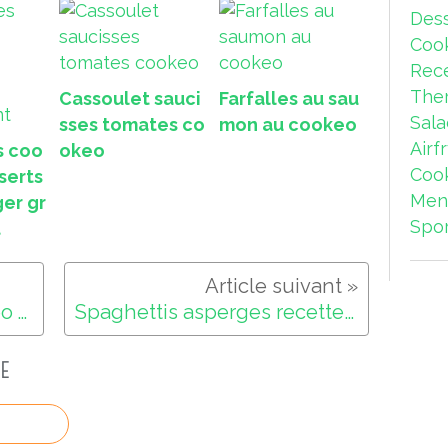
t
Dess
i
c
Coo
l
Rece
e
The
Cassoulet sauci
Farfalles au sau
m
e
Sal
sses tomates co
mon au cookeo
s
Airf
s coo
okeo
l
Coo
serts
i
v
Men
ger gr
r
Spor
t
e
s
p
u
20 recettes minceur cookeo vol 5
Spaghettis asperges recette cookeo
b
l
i
E
é
e
s
s