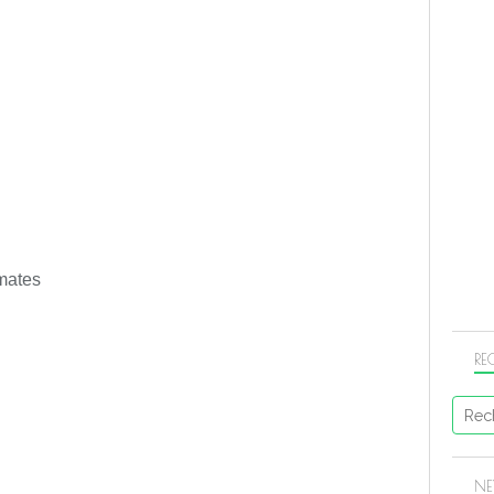
omates
RE
NE