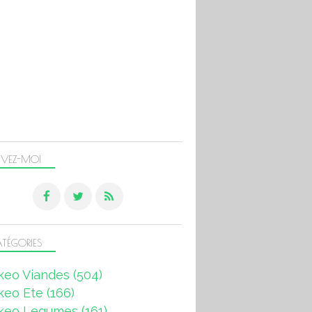
IVEZ-MOI
TÉGORIES
keo Viandes
(504)
keo Ete
(166)
keo Legumes
(161)