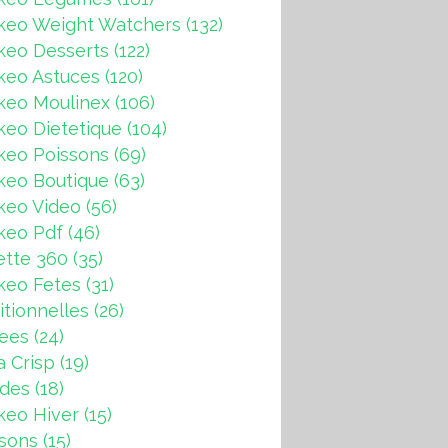
keo Weight Watchers
(132)
keo Desserts
(122)
keo Astuces
(120)
keo Moulinex
(106)
eo Dietetique
(104)
keo Poissons
(69)
keo Boutique
(63)
keo Video
(56)
keo Pdf
(46)
ette 360
(35)
keo Fetes
(31)
itionnelles
(26)
rees
(24)
a Crisp
(19)
ndes
(18)
keo Hiver
(15)
sons
(15)