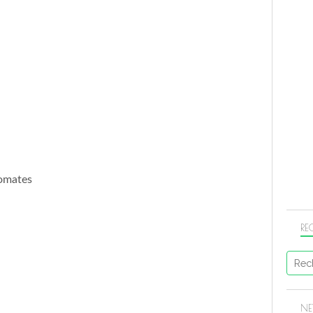
tomates
RE
NE