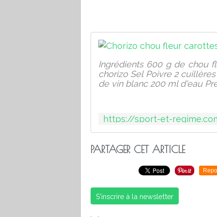
Ingrédients 600 g de chou f
chorizo Sel Poivre 2 cuillèr
de vin blanc 200 ml d'eau Pré
PARTAGER CET ARTICLE
Repo
S'inscrire à la newsletter