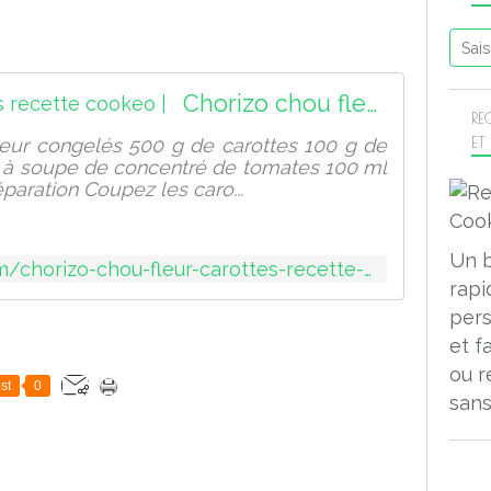
Chorizo chou fleur carottes recette cookeo |
RE
ET
leur congelés 500 g de carottes 100 g de
es à soupe de concentré de tomates 100 ml
paration Coupez les caro...
Un 
https://sport-et-regime.com/chorizo-chou-fleur-carottes-recette-cookeo/
rapi
pers
et f
ou r
st
0
sans