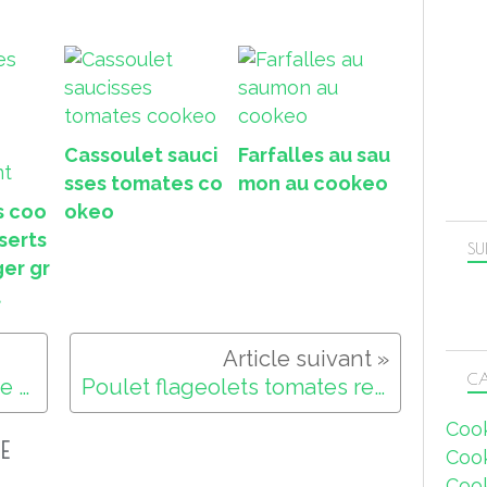
Cassoulet sauci
Farfalles au sau
sses tomates co
mon au cookeo
s coo
okeo
serts
SU
ger gr
t
CA
Poulet haricots pommes de terre recette cookeo
Poulet flageolets tomates recette cookeo
Coo
E
Coo
Coo