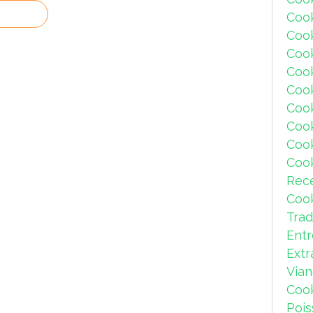
Coo
Coo
Coo
Coo
Cook
Coo
Coo
Coo
Coo
Rec
Coo
Trad
Ent
Extr
Via
Coo
Pois