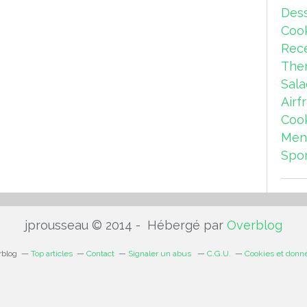
Dess
Coo
Rece
The
Sal
Airf
Coo
Men
Spor
jprousseau © 2014 - Hébergé par
Overblog
rblog
Top articles
Contact
Signaler un abus
C.G.U.
Cookies et donn