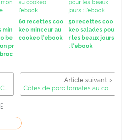
60 recettes coo
50 recettes coo
s min
keo minceur au
keo salades pou
eo be
cookeo l'ebook
r les beaux jours
on pr
: l'ebook
 broc
200 nouvelles recettes au Cookeo
Côtes de porc tomates au cookeo
E