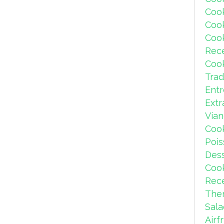
Coo
Coo
Coo
Rec
Coo
Trad
Ent
Extr
Via
Coo
Pois
Dess
Coo
Rece
The
Sal
Airf