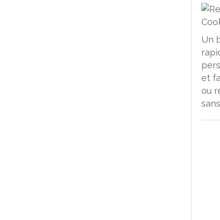
Un 
rapi
pers
et f
ou r
sans