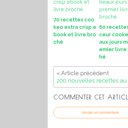
70 recettes coo
keo extra crisp e
60 recette
book et livre bro
ceur cook
ché
aux jours m
emier livre
hé
COMMENTER CET ARTICL
Ajouter un commentaire