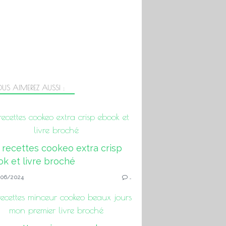
US AIMEREZ AUSSI :
ecettes cookeo extra crisp ebook et
livre broché
06/2024
…
ecettes minceur cookeo beaux jours
mon premier livre broché