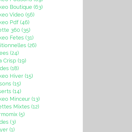
keo Boutique
(63)
keo Video
(56)
keo Pdf
(46)
ette 360
(35)
keo Fetes
(31)
itionnelles
(26)
rees
(24)
a Crisp
(19)
ndes
(18)
keo Hiver
(15)
sons
(15)
erts
(14)
keo Minceur
(13)
ttes Mixtes
(12)
rmomix
(5)
ades
(3)
ryer
(1)