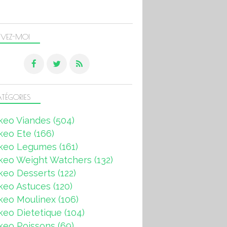
IVEZ-MOI
TÉGORIES
keo Viandes
(504)
keo Ete
(166)
keo Legumes
(161)
keo Weight Watchers
(132)
keo Desserts
(122)
keo Astuces
(120)
keo Moulinex
(106)
eo Dietetique
(104)
keo Poissons
(69)