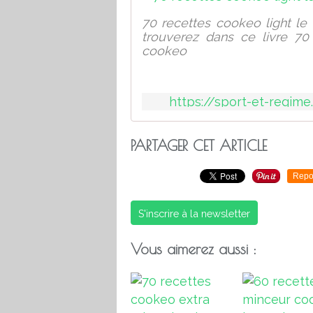
70 recettes cookeo light le
trouverez dans ce livre 70 
cookeo
https://sport-et-regime
PARTAGER CET ARTICLE
Repo
S'inscrire à la newsletter
Vous aimerez aussi :