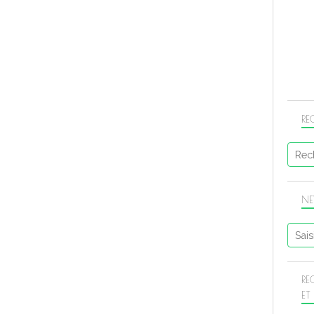
RE
NE
RE
ET