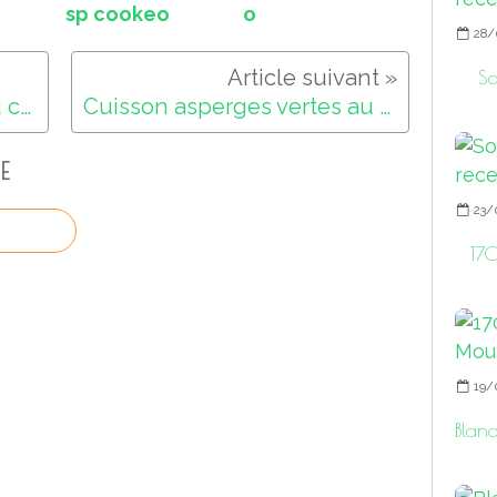
sp cookeo
o
28/
So
Entremets coco ananas au cookeo
Cuisson asperges vertes au cookeo
E
23/
170
19/
Blan