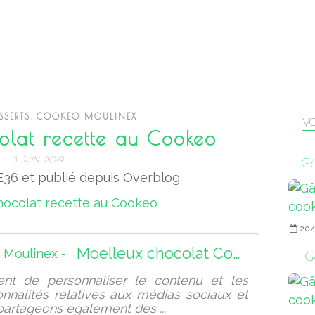
,
SERTS
COOKEO MOULINEX
VO
olat recette au Cookeo
3 JUIN 2019
Gâ
36 et publié depuis Overblog
20/
Moelleux chocolat Cookeo Moulinex -
Gâ
nt de personnaliser le contenu et les
ionnalités relatives aux médias sociaux et
 partageons également des ...