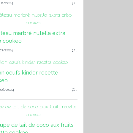
10/2024
…
teau marbré nutella extra crisp
cookeo
07/2024
…
Flan oeufs kinder recette cookeo
06/2024
…
e de lait de coco aux fruits recette
cookeo