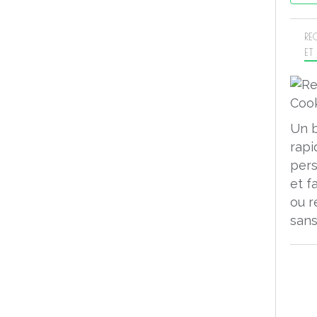
RE
ET
Un 
rapi
pers
et f
ou r
sans