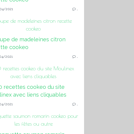
04/2021
…
upe de madeleines citron recette
cookeo
04/2021
…
 recettes cookeo du site Moulinex
avec liens cliquables
04/2021
…
quette saumon romarin cookeo pour
les fêtes ou autre