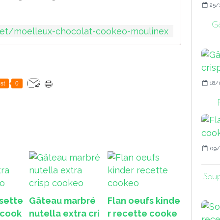
25/
Gâ
net/moelleux-chocolat-cookeo-moulinex
18/
st
0
09/
Soup
sette
Gâteau marbré
Flan oeufs kinde
 cook
nutella extra cri
r recette cooke