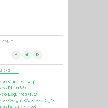
IVEZ-MOI
TÉGORIES
keo Viandes
(504)
keo Ete
(166)
keo Legumes
(161)
keo Weight Watchers
(132)
keo Desserts
(122)