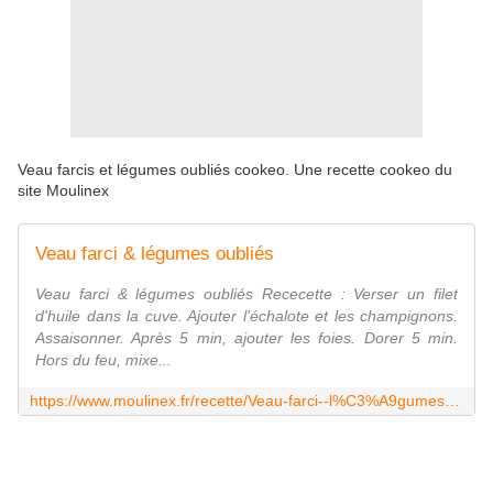
Veau farcis et légumes oubliés cookeo. Une recette cookeo du
site Moulinex
Veau farci & légumes oubliés
Veau farci & légumes oubliés Rececette : Verser un filet
d'huile dans la cuve. Ajouter l'échalote et les champignons.
Assaisonner. Après 5 min, ajouter les foies. Dorer 5 min.
Hors du feu, mixe...
https://www.moulinex.fr/recette/Veau-farci--l%C3%A9gumes-oubli%C3%A9s/r/124698