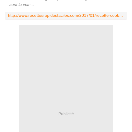
sont la vian...
http://www.recettesrapidesfaciles.com/2017/01/recette-cookeo-chili-con-carne.html
Publicité