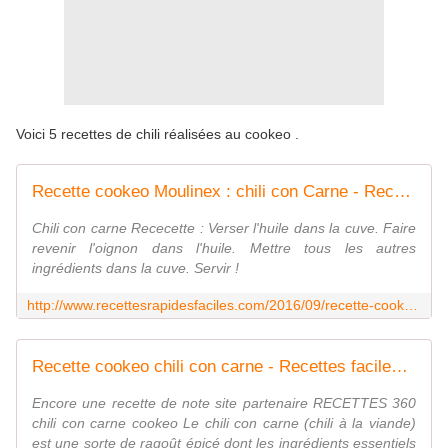
Voici 5 recettes de chili réalisées au cookeo .
Recette cookeo Moulinex : chili con Carne - Recettes faciles Rapides au Cookeo et autres robots ou sans
Chili con carne Rececette : Verser l'huile dans la cuve. Faire
revenir l'oignon dans l'huile. Mettre tous les autres
ingrédients dans la cuve. Servir !
http://www.recettesrapidesfaciles.com/2016/09/recette-cookeo-moulinex-chili-con-carne.html
Recette cookeo chili con carne - Recettes faciles Rapides au Cookeo et autres robots ou sans
Encore une recette de note site partenaire RECETTES 360
chili con carne cookeo Le chili con carne (chili à la viande)
est une sorte de ragoût épicé dont les ingrédients essentiels