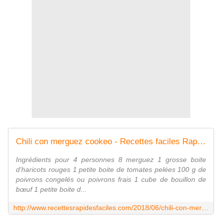
Chili con merguez cookeo - Recettes faciles Rapides au Cookeo et autres robots ou sans
Ingrédients pour 4 personnes 8 merguez 1 grosse boite
d'haricots rouges 1 petite boite de tomates pelées 100 g de
poivrons congelés ou poivrons frais 1 cube de bouillon de
bœuf 1 petite boite d...
http://www.recettesrapidesfaciles.com/2018/06/chili-con-merguez-cookeo.html