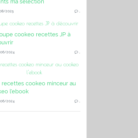
08/2025
…
pe cookeo recettes JP à découvrir
06/2024
…
ecettes cookeo minceur au cookeo
l'ebook
06/2024
…
 weight watchers au cookeo : spaghettis aux