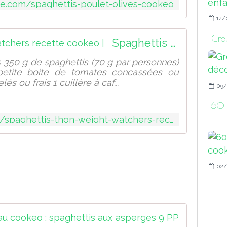
me.com/spaghettis-poulet-olives-cookeo
14/
Grou
Spaghettis thon weight watchers recette cookeo |
 350 g de spaghettis (70 g par personnes)
petite boite de tomates concassées ou
s ou frais 1 cuillère à caf...
09/
60 r
http://sport-et-regime.com/spaghettis-thon-weight-watchers-recette-cookeo
02/
Recette