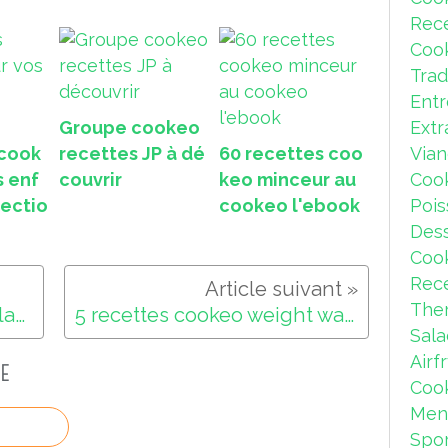
r
Rec
g
e
Coo
s
Trad
v
Ent
e
r
Groupe cookeo
Extr
t
 cook
recettes JP à dé
60 recettes coo
Via
e
s enf
couvrir
keo minceur au
Coo
s
lectio
cookeo l'ebook
Pois
c
u
Dess
i
Coo
t
Rece
e
s
The
Recette cookeo vidéo goulash weight watchers
5 recettes cookeo weight watchers ma sélection
a
Sal
u
Airf
c
E
o
Coo
o
Men
k
Spor
e