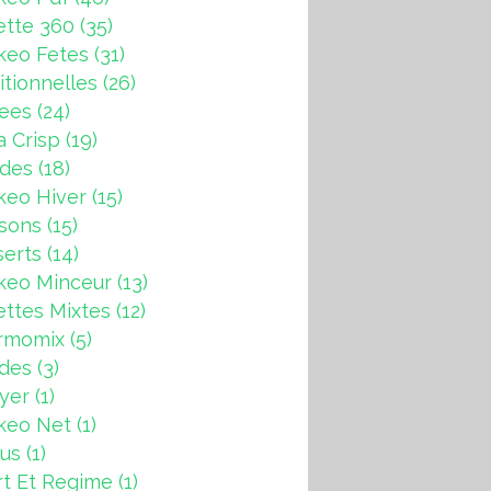
ette 360
(35)
keo Fetes
(31)
itionnelles
(26)
rees
(24)
a Crisp
(19)
ndes
(18)
keo Hiver
(15)
sons
(15)
erts
(14)
keo Minceur
(13)
ttes Mixtes
(12)
rmomix
(5)
ades
(3)
ryer
(1)
keo Net
(1)
us
(1)
t Et Regime
(1)