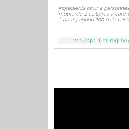
Ingrédients pour 4 personnes
moutarde 2 cuillères à café
à bourguignon 200 g de carot
http://sport-et-regim