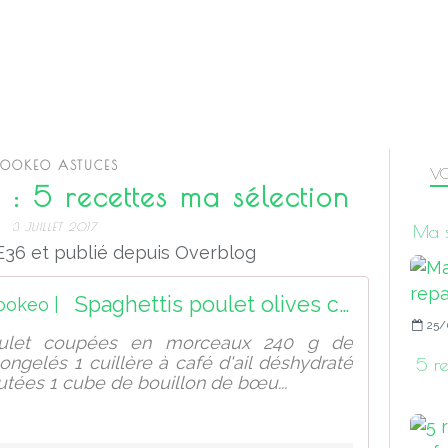
OOKEO ASTUCES
VO
 : 5 recettes ma sélection
3 JUILLET 2017
Ma s
36 et publié depuis Overblog
Spaghettis poulet olives cookeo |
25/
oulet coupées en morceaux 240 g de
ongelés 1 cuillère à café d'ail déshydraté
5 re
utées 1 cube de bouillon de bœu...