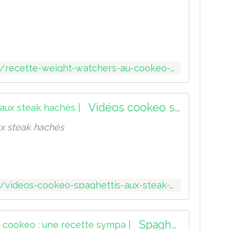
I
n
g
r
é
d
http://sport-et-regime.com/recette-weight-watchers-au-cookeo-spaghettis-aux-asperges
i
e
n
t
Vidéos cookeo spaghettis aux steak hachés |
s
p
x steak hachés
o
u
r
3
p
e
http://sport-et-regime.com/videos-cookeo-spaghettis-aux-steak-haches
r
s
o
Spaghettis bourguignonne cookeo : une recette sympa |
n