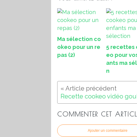
Ma sélection co
okeo pour un re
5 recettes
pas (2)
eo pour vo
ants ma sé
n
COMMENTER CET ARTICL
Ajouter un commentaire