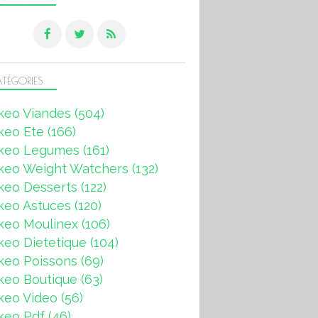
TÉGORIES
keo Viandes
(504)
keo Ete
(166)
keo Legumes
(161)
keo Weight Watchers
(132)
keo Desserts
(122)
keo Astuces
(120)
keo Moulinex
(106)
eo Dietetique
(104)
keo Poissons
(69)
keo Boutique
(63)
keo Video
(56)
keo Pdf
(46)