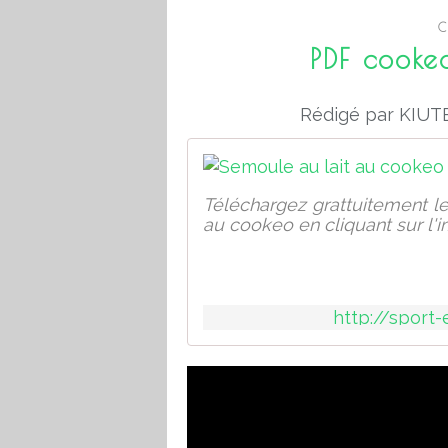
C
PDF cookeo
Rédigé par KIUTE
Téléchargez grattuitement l
au cookeo en cliquant sur l'
http://sport