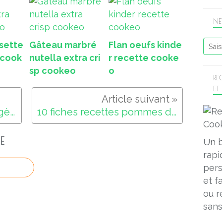
NE
sette
Gâteau marbré
Flan oeufs kinde
 cook
nutella extra cri
r recette cooke
sp cookeo
o
RE
ET
Recette cookeo : crème légère à la vanille
10 fiches recettes pommes de terre cookeo
E
Un 
rapi
pers
et f
ou r
sans