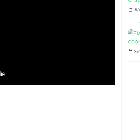
18/
09/