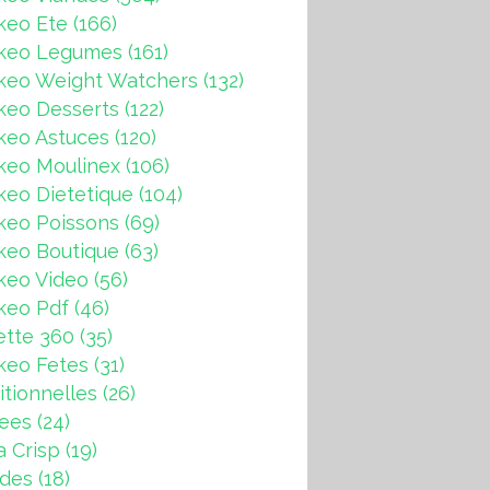
keo Ete
(166)
keo Legumes
(161)
keo Weight Watchers
(132)
keo Desserts
(122)
keo Astuces
(120)
keo Moulinex
(106)
eo Dietetique
(104)
keo Poissons
(69)
keo Boutique
(63)
keo Video
(56)
keo Pdf
(46)
ette 360
(35)
keo Fetes
(31)
itionnelles
(26)
rees
(24)
a Crisp
(19)
ndes
(18)