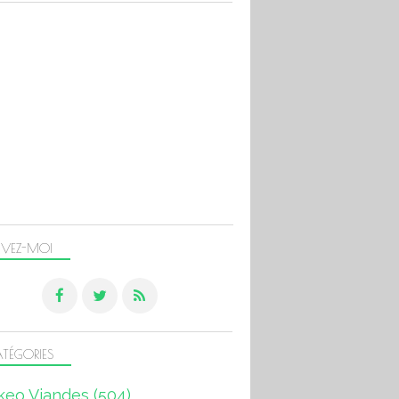
IVEZ-MOI
TÉGORIES
keo Viandes
(504)