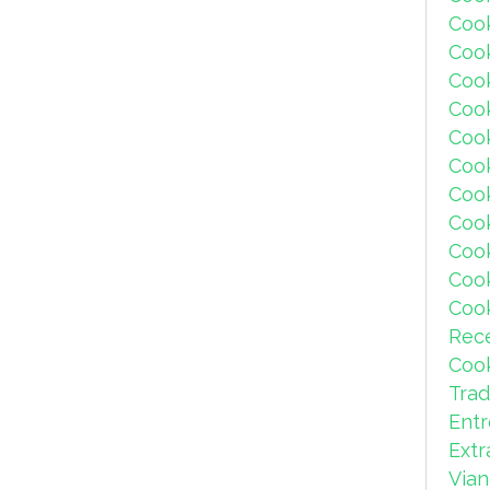
Coo
Coo
Coo
Coo
Coo
Coo
Cook
Coo
Coo
Coo
Coo
Rec
Coo
Trad
Ent
Extr
Via