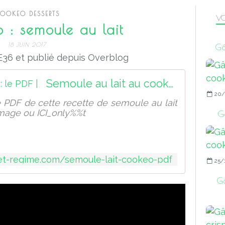
OOKEO DESSERTS
VO
 : semoule au lait
18 JUIN 2017
Gâ
36 et publié depuis Overblog
Semoule au lait au cookeo : le PDF |
20/
e PDF de cette recette de semoule au lait
image ou ICI_only%%t
Gâ
-et-regime.com/semoule-lait-cookeo-pdf
25/
Gâ