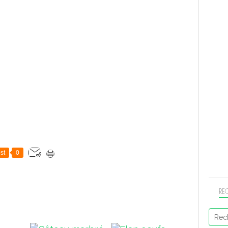
st
0
RE