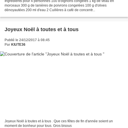
Ingrédients pour 4 personnes 100 d'oignons congelés 1 kg de veau en
morceaux 300 g de lanières de poivrons congelées 100 g d'olives
dénoyautées 200 ml d'eau 2 Cuillères à café de concentr...
Joyeux Noël à toutes et à tous
Publié le 24/12/2017 à 08:45
Par
KIUTE36
Joyeux Noël à toutes et à tous . Que ces fêtes de fin d'année soient un
moment de bonheur pour tous. Gros bisous