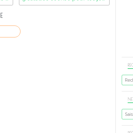
E
RE
NE
RE