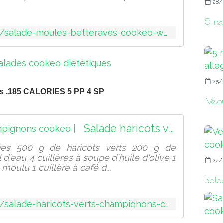
28/
5 re
http://sport-et-regime.com/salade-moules-betteraves-cookeo-weight-watchers
25/
ns .185 CALORIES 5 PP 4 SP
Velo
Salade haricots verts champignons cookeo |
nnes 500 g de haricots verts 200 g de
'eau 4 cuillères à soupe d'huile d'olive 1
24/
moulu 1 cuillère à café d...
Sala
http://sport-et-regime.com/salade-haricots-verts-champignons-cookeo