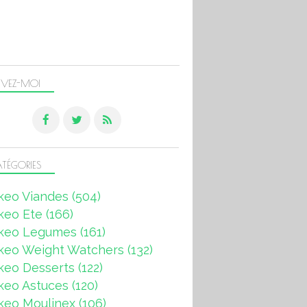
IVEZ-MOI
TÉGORIES
keo Viandes
(504)
keo Ete
(166)
keo Legumes
(161)
keo Weight Watchers
(132)
keo Desserts
(122)
keo Astuces
(120)
keo Moulinex
(106)