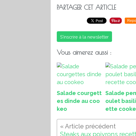
PARTAGER CET ARTICLE
Repo
S'inscrire à la newsletter
Vous aimerez aussi :
Salade courgett
Salade pen
es dinde au coo
oulet basil
keo
ette cook