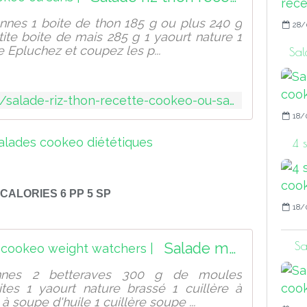
onnes 1 boite de thon 185 g ou plus 240 g
28/
tite boite de mais 285 g 1 yaourt nature 1
 Epluchez et coupez les p...
Sal
http://sport-et-regime.com/salade-riz-thon-recette-cookeo-ou-sans
18/
4 
 CALORIES 6 PP 5 SP
18/
Sa
Salade moules betteraves cookeo weight watchers |
onnes 2 betteraves 300 g de moules
tes 1 yaourt nature brassé 1 cuillère à
à soupe d'huile 1 cuillère soupe ...