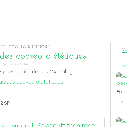
,
ETE
COOKEO DIETETIQUE
VO
des cookeo diététiques
21 JUILLET 2019
Sa
36 et publié depuis Overblog
28/
Sa
 2 SP
Salade riz thon recette cookeo ou sans |