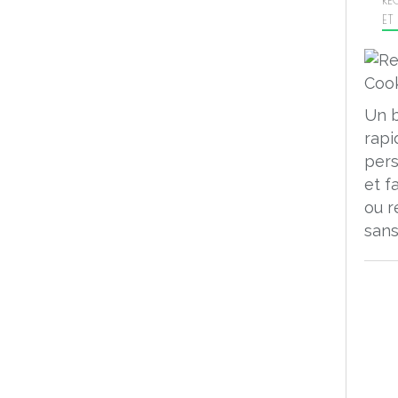
ET
Un 
rapi
pers
et f
ou r
sans