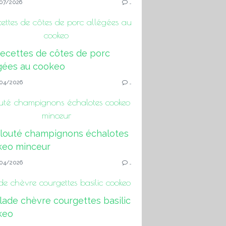
07/2026
…
cettes de côtes de porc allégées au
cookeo
04/2026
…
uté champignons échalotes cookeo
minceur
04/2026
…
de chèvre courgettes basilic cookeo