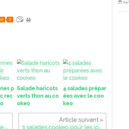
04/
st
0
nes p
Salade haricots
4 salades prépar
ic rec
verts thon au co
ées avec le coo
eo
okeo
keo
Steaks aux poivrons recette cookeo
3 salades cookeo pour les jours chauds